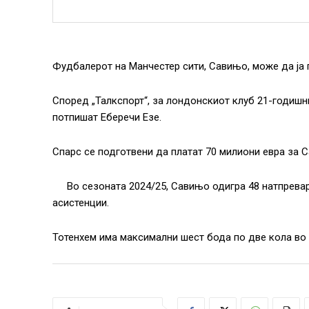
Фудбалерот на Манчестер сити, Савињо, може да ја 
Според „Талкспорт“, за лондонскиот клуб 21-годишни
потпишат Еберечи Езе.
Спарс се подготвени да платат 70 милиони евра за 
Во сезоната 2024/25, Савињо одигра 48 натпревар
асистенции.
Тотенхем има максимални шест бода по две кола во 