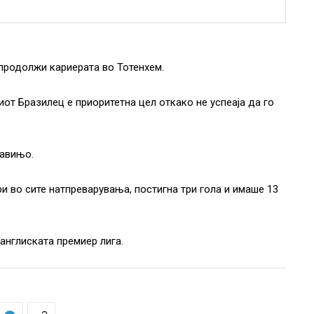
продолжи кариерата во Тотенхем.
от Бразилец е приоритетна цел откако не успеаја да го
Савињо.
и во сите натпреварувања, постигна три гола и имаше 13
англиската премиер лига.