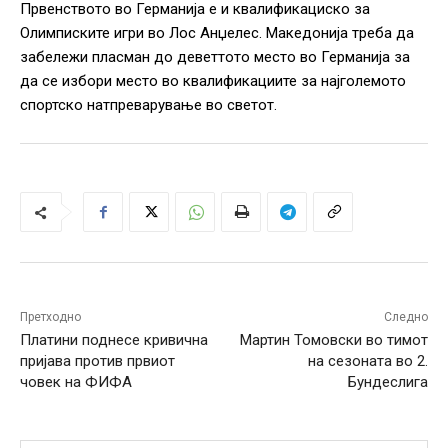
Првенството во Германија е и квалификациско за
Олимписките игри во Лос Анџелес. Македонија треба да
забележи пласман до деветтото место во Германија за
да се избори место во квалификациите за најголемото
спортско натпреварување во светот.
Претходно
Следно
Платини поднесе кривична
Мартин Томовски во тимот
пријава против првиот
на сезоната во 2.
човек на ФИФА
Бундеслига