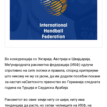
Во конкуренција со Унгарија, Австрија и Швајцарија,
Меѓународната ракометна федерација (ИХФ) одлучи
спротивно на сите логики и правила, според критериуми
што никому не му се јасни, да им додели посебни покани
за настап наСветското првенство во Германија следната
година на Турција и Саудиска Арабија.
Ракометот во овие земји ниту се шири, ниту има
тенденција да расте, но сепак челниците на ИХФ, на