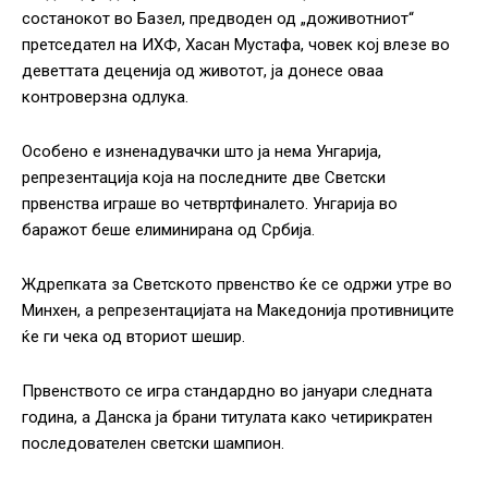
состанокот во Базел, предводен од „доживотниот“
претседател на ИХФ, Хасан Мустафа, човек кој влезе во
деветтата деценија од животот, ја донесе оваа
контроверзна одлука.
Особено е изненадувачки што ја нема Унгарија,
репрезентација која на последните две Светски
првенства играше во четвртфиналето. Унгарија во
баражот беше елиминирана од Србија.
Ждрепката за Светското првенство ќе се одржи утре во
Минхен, а репрезентацијата на Македонија противниците
ќе ги чека од вториот шешир.
Првенството се игра стандардно во јануари следната
година, а Данска ја брани титулата како четирикратен
последователен светски шампион.