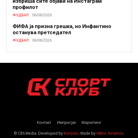
избриша сите објави на Инстаграм
профилот
ФУДБАЛ
06/08/2026
ФИФА ја призна грешка, но Инфантино
останува претседател
ФУДБАЛ
06/08/2026
Контакт
Импресум
Маркетинг
© CBS Media. Developed by
Konzoto
. Made by
Viktor Avramov
.