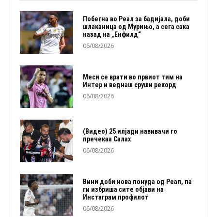
Побегна во Реал за бадијала, доби
шлаканица од Мурињо, а сега сака
назад на „Енфилд“
06/08/2026
Меси се врати во првиот тим на
Интер и веднаш сруши рекорд
06/08/2026
(Видео) 25 илјади навивачи го
пречекаа Салах
06/08/2026
Вини доби нова понуда од Реал, па
ги избриша сите објави на
Инстаграм профилот
06/08/2026