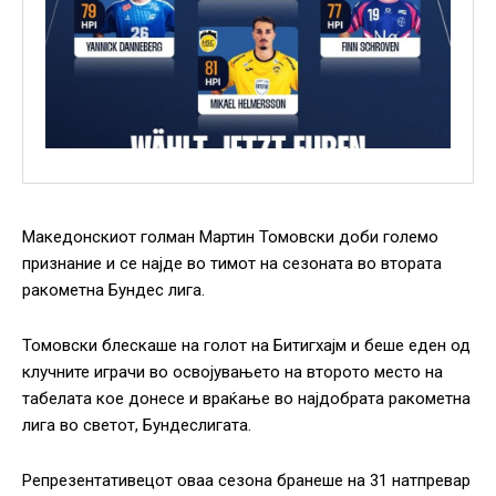
Македонскиот голман Мартин Томовски доби големо
признание и се најде во тимот на сезоната во втората
ракометна Бундес лига.
Томовски блескаше на голот на Битигхајм и беше еден од
клучните играчи во освојувањето на второто место на
табелата кое донесе и враќање во најдобрата ракометна
лига во светот, Бундеслигата.
Репрезентативецот оваа сезона бранеше на 31 натпревар