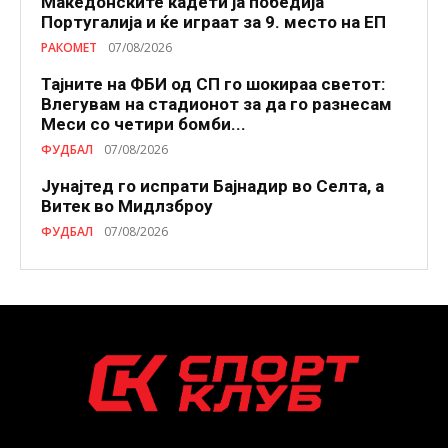
Македонските кадети ја победија
Португалија и ќе играат за 9. место на ЕП
РАКОМЕТ
07/08/2026
Тајните на ФБИ од СП го шокираа светот:
Влегувам на стадионот за да го разнесам
Меси со четири бомби...
ФУДБАЛ
07/08/2026
Јунајтед го испрати Бајнадир во Селта, а
Витек во Мидлзброу
ФУДБАЛ
07/08/2026