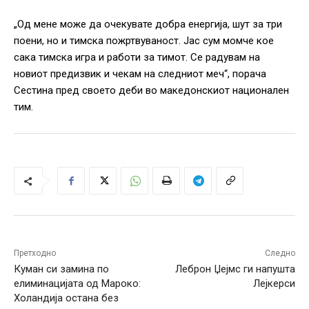
„Од мене може да очекувате добра енергија, шут за три
поени, но и тимска пожртвуваност. Јас сум момче кое
сака тимска игра и работи за тимот. Се радувам на
новиот предизвик и чекам на следниот меч“, порача
Сестина пред своето деби во македонскиот национален
тим.
Претходно
Следно
Куман си замина по
Леброн Џејмс ги напушта
елиминацијата од Мароко:
Лејкерси
Холандија остана без