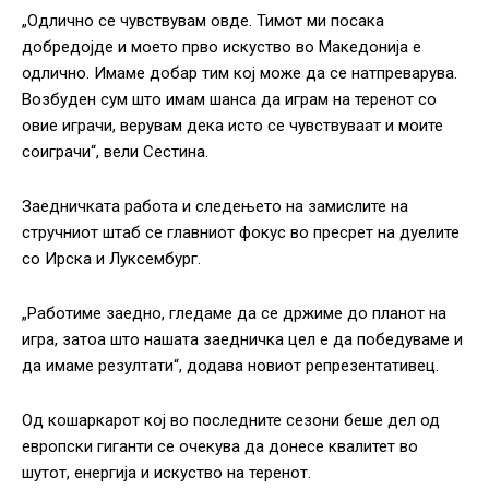
„Одлично се чувствувам овде. Тимот ми посака
добредојде и моето прво искуство во Македонија е
одлично. Имаме добар тим кој може да се натпреварува.
Возбуден сум што имам шанса да играм на теренот со
овие играчи, верувам дека исто се чувствуваат и моите
соиграчи“, вели Сестина.
Заедничката работа и следењето на замислите на
стручниот штаб се главниот фокус во пресрет на дуелите
со Ирска и Луксембург.
„Работиме заедно, гледаме да се држиме до планот на
игра, затоа што нашата заедничка цел е да победуваме и
да имаме резултати“, додава новиот репрезентативец.
Од кошаркарот кој во последните сезони беше дел од
европски гиганти се очекува да донесе квалитет во
шутот, енергија и искуство на теренот.