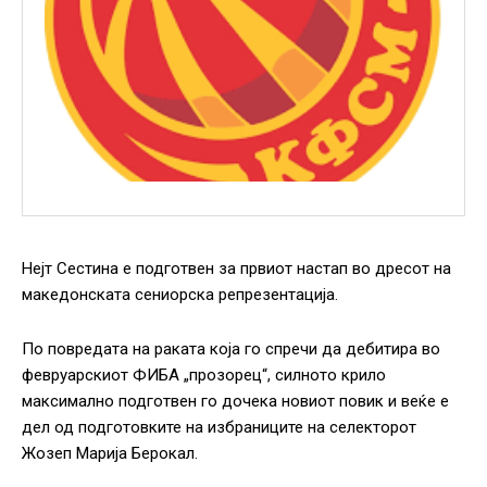
Нејт Сестина е подготвен за првиот настап во дресот на
македонската сениорска репрезентација.
По повредата на раката која го спречи да дебитира во
февруарскиот ФИБА „прозорец“, силното крило
максимално подготвен го дочека новиот повик и веќе е
дел од подготовките на избраниците на селекторот
Жозеп Марија Берокал.