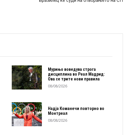
Бразилец ќе суди на отворањето на СП
Мурињо воведува строга
дисциплина во Реал Мадрид:
Ова се трите нови правила
08/08/2026
Надја Команечи повторно во
Монтреал
08/08/2026