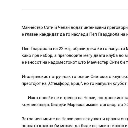
Манчестер Сити и Челзи водат интензивни преговори
е главен кандидат да го наследи Пеп Гвардиола на к
Пеп Гвардиола на 22 мај, објави дека ќе го напушт
како прв избор, а преговорите меѓу двата клуба во 
е износот на надоместокот што Манчестер Сити би тр
Италијанскиот стручњак го освои Светското клупско
престојот на „Стемфорд Бриџ“, но го напушти клубот 
Иако повеќе не е тренер на Челзи, лондонскиот 
компензација, бидејќи Мареска имаше договор до 2
Затоа челниците на Челзи разгледуваат и правни опц
познато колкав би можел да биде нејзиниот износ и