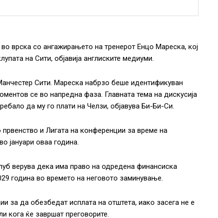
 во врска со ангажирањето на тренерот Енцо Мареска, кој
лупата на Сити, објавија англиските медиуми.
и Манчестер Сити. Мареска набрзо беше идентификуван
моментов се во напредна фаза. Главната тема на дискусија
ебало да му го плати на Челзи, објавува Би-Би-Си.
 првенство и Лигата на конференции за време на
во јануари оваа година.
клуб верува дека има право на одредена финансиска
029 година во времето на неговото заминување.
ии за да обезбедат исплата на отштета, иако засега не е
ли кога ќе завршат преговорите.