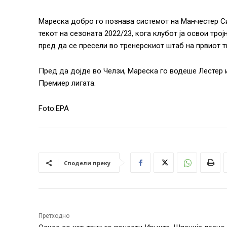
Мареска добро го познава системот на Манчестер С
текот на сезоната 2022/23, кога клубот ја освои тро
пред да се пресели во тренерскиот штаб на првиот т
Пред да дојде во Челзи, Мареска го водеше Лестер и
Премиер лигата.
Foto:EPA
Сподели преку
Претходно