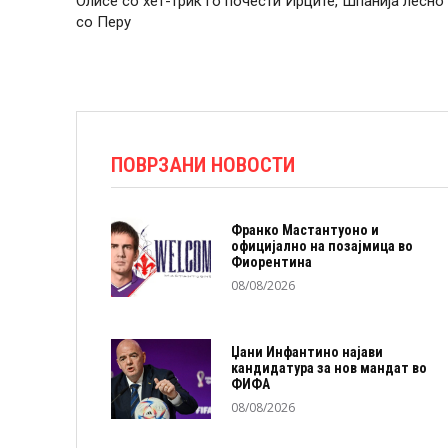
Олисе со хет-трик го почести Ирците, Шпанија лесно
со Перу
ПОВРЗАНИ НОВОСТИ
Франко Мастантуоно и
официјално на позајмица во
Фиорентина
08/08/2026
Џани Инфантино најави
кандидатура за нов мандат во
ФИФА
08/08/2026