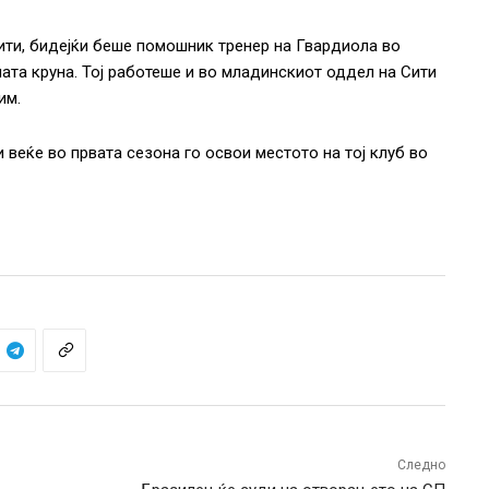
ити, бидејќи беше помошник тренер на Гвардиола во
јната круна. Тој работеше и во младинскиот оддел на Сити
им.
 веќе во првата сезона го освои местото на тој клуб во
Следно