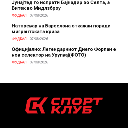
Јунајтед го испрати Бајнадир во Селта, а
Витек во Мидлзброу
ФУДБАЛ
07/08/2026
Натпревар на Барселона откажан поради
мигрантската криза
ФУДБАЛ
07/08/2026
Официјално: Легендарниот Диего Форлан е
нов селектор на Уругвај(ФОТО)
ФУДБАЛ
07/08/2026