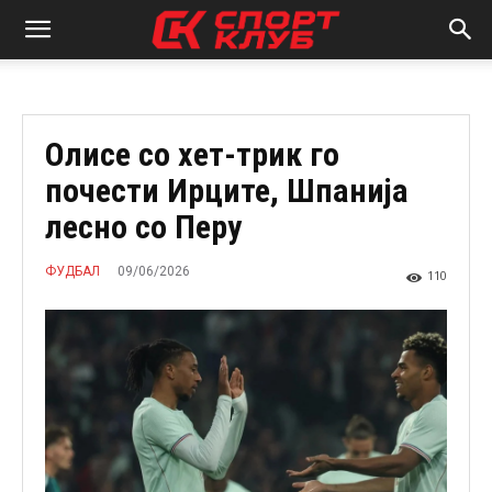
Олисе со хет-трик го
почести Ирците, Шпанија
лесно со Перу
09/06/2026
ФУДБАЛ
110