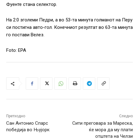
Фуенте стана селектор.
На 2:0 зголеми Педри, а во 53-та минута голманот на Перу
си постигна авто-гол. Конечниот резултат во 63-та минута
го постави Велез.
Foto: EPA
Претходно
Следно
Сан Антонио Спарс
Сити преговара за Мареска,
победија во Њујорк
ќе мора да му плати
отштета на Челзи