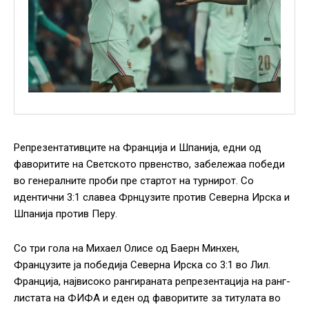
Репрезентативците на Франција и Шпанија, едни од
фаворитите на Светското првенство, забележаа победи
во генералните проби пре стартот на турнирот. Со
идентични 3:1 славеа Фрнцузите против Северна Ирска и
Шпанија против Перу.
Со три гола на Михаел Олисе од Баерн Минхен,
Французите ја победија Северна Ирска со 3:1 во Лил.
Франција, највисоко рангираната репрезентација на ранг-
листата на ФИФА и еден од фаворитите за титулата во