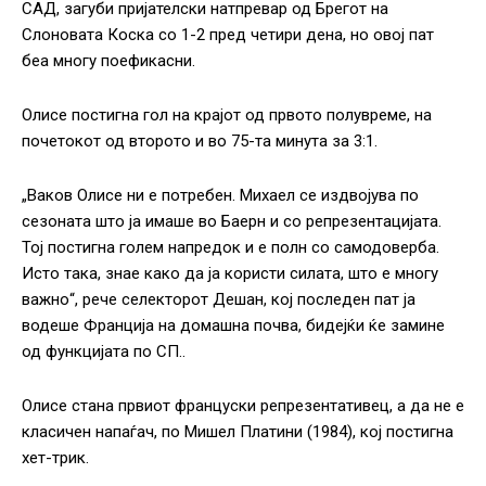
САД, загуби пријателски натпревар од Брегот на
Слоновата Коска со 1-2 пред четири дена, но овој пат
беа многу поефикасни.
Олисе постигна гол на крајот од првото полувреме, на
почетокот од второто и во 75-та минута за 3:1.
„Ваков Олисе ни е потребен. Михаел се издвојува по
сезоната што ја имаше во Баерн и со репрезентацијата.
Тој постигна голем напредок и е полн со самодоверба.
Исто така, знае како да ја користи силата, што е многу
важно“, рече селекторот Дешан, кој последен пат ја
водеше Франција на домашна почва, бидејќи ќе замине
од функцијата по СП..
Олисе стана првиот француски репрезентативец, а да не е
класичен напаѓач, по Мишел Платини (1984), кој постигна
хет-трик.