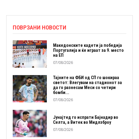
ПОВРЗАНИ НОВОСТИ
Македонските кадети ја победија
Португалија и ќе играат за 9. место
на ЕП
07/08/2026
Тајните на ФБИ од СП го шокираа
светот: Влегувам на стадионот за
да го разнесам Меси со четири
бомби...
07/08/2026
Јунајтед го испрати Бајнадир во
Селта, а Витек во Мидлзброу
07/08/2026