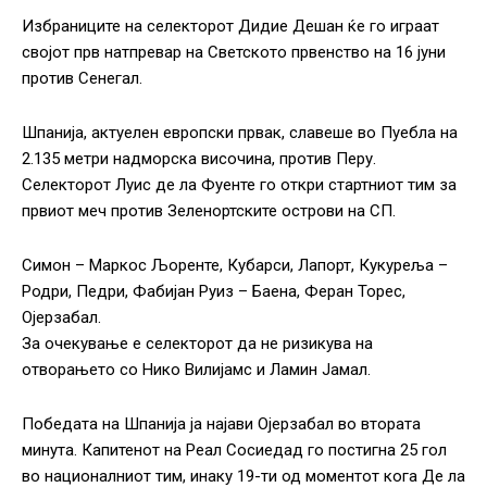
Избраниците на селекторот Дидие Дешан ќе го играат
својот прв натпревар на Светското првенство на 16 јуни
против Сенегал.
Шпанија, актуелен европски првак, славеше во Пуебла на
2.135 метри надморска височина, против Перу.
Селекторот Луис де ла Фуенте го откри стартниот тим за
првиот меч против Зеленортските острови на СП.
Симон – Маркос Љоренте, Кубарси, Лапорт, Кукуреља –
Родри, Педри, Фабијан Руиз – Баена, Феран Торес,
Ојерзабал.
За очекување е селекторот да не ризикува на
отворањето со Нико Вилијамс и Ламин Јамал.
Победата на Шпанија ја најави Ојерзабал во втората
минута. Капитенот на Реал Сосиедад го постигна 25 гол
во националниот тим, инаку 19-ти од моментот кога Де ла