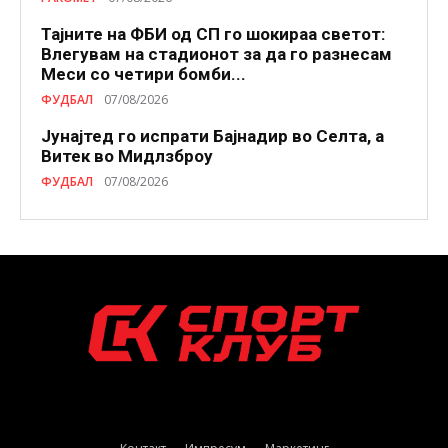
Тајните на ФБИ од СП го шокираа светот:
Влегувам на стадионот за да го разнесам
Меси со четири бомби...
ФУДБАЛ
07/08/2026
Јунајтед го испрати Бајнадир во Селта, а
Витек во Мидлзброу
ФУДБАЛ
07/08/2026