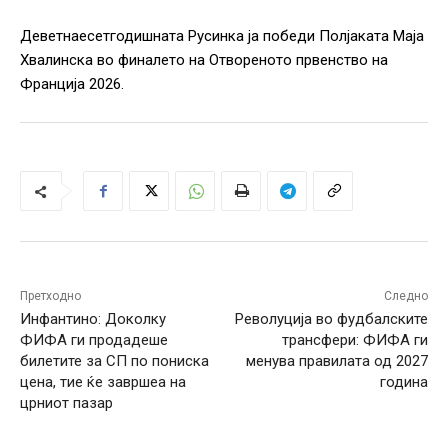
Деветнаесетгодишната Русинка ја победи Полјаката Маја
Хвалинска во финалето на Отвореното првенство на
Франција 2026.
Претходно
Следно
Инфантино: Доколку
Револуција во фудбалските
ФИФА ги продадеше
трансфери: ФИФА ги
билетите за СП по пониска
менува правилата од 2027
цена, тие ќе завршеа на
година
црниот пазар