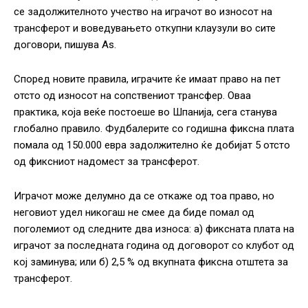
се задолжителното учество на играчот во износот на
трансферот и воведувањето откупни клаузули во сите
договори, пишува As.
Според новите правила, играчите ќе имаат право на пет
отсто од износот на сопствениот трансфер. Оваа
практика, која веќе постоеше во Шпанија, сега станува
глобално правило. Фудбалерите со годишна фиксна плата
помала од 150.000 евра задолжително ќе добијат 5 отсто
од фиксниот надомест за трансферот.
Играчот може делумно да се откаже од тоа право, но
неговиот удел никогаш не смее да биде помал од
поголемиот од следните два износа: а) фиксната плата на
играчот за последната година од договорот со клубот од
кој заминува; или б) 2,5 % од вкупната фиксна отштета за
трансферот.