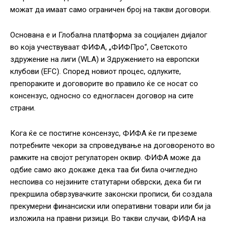
можат да имаат само ограничен број на такви договори.
Основана е и Глобална платформа за социјален дијалог
во која учествуваат ФИФА, „ФИФПро“, Светското
здружение на лиги (WLA) и Здружението на европски
клубови (EFC). Според новиот процес, одлуките,
препораките и договорите во правило ќе се носат со
консензус, односно со едногласен договор на сите
страни.
Кога ќе се постигне консензус, ФИФА ќе ги преземе
потребните чекори за спроведување на договореното во
рамките на својот регулаторен оквир. ФИФА може да
одбие само ако докаже дека таа би била очигледно
неспоива со нејзините статутарни обврски, дека би ги
прекршила обврзувачките законски прописи, би создала
прекумерни финансиски или оперативни товари или би ја
изложила на правни ризици. Во такви случаи, ФИФА на