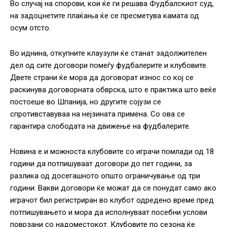
Во случај на спорови, кои ќе ги решава Фудбалскиот суд,
на задоцнетите плаќања ќе се пресметува камата од
осум отсто.
Во иднина, откупните клаузули ќе станат задолжителен
дел од сите договори помеѓу фудбалерите и клубовите.
Двете страни ќе мора да договорат износ со кој се
раскинува договорната обврска, што е практика што веќе
постоеше во Шпанија, но другите сојузи се
спротивставуваа на нејзината примена. Со ова се
гарантира слободата на движење на фудбалерите.
Новина е и можноста клубовите со играчи помлади од 18
години да потпишуваат договори до пет години, за
разлика од досегашното општо ограничување од три
години. Вакви договори ќе можат да се понудат само ако
играчот бил регистриран во клубот одредено време пред
потпишувањето и мора да исполнуваат посебни услови
поврзани со надоместокот. Клубовите по сезона ќе