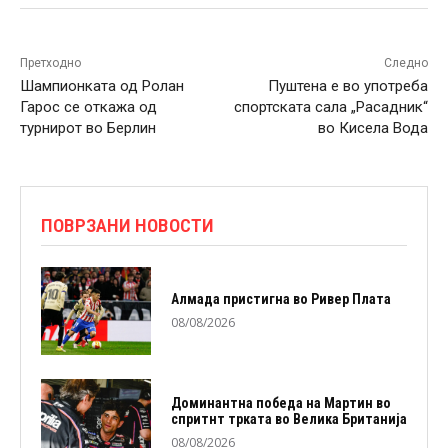
Претходно
Следно
Шампионката од Ролан
Пуштена е во употреба
Гарос се откажа од
спортската сала „Расадник“
турнирот во Берлин
во Кисела Вода
ПОВРЗАНИ НОВОСТИ
Алмада пристигна во Ривер Плата
08/08/2026
Доминантна победа на Мартин во
спритнт трката во Велика Британија
08/08/2026