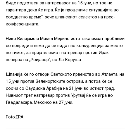
биде подготвен за натпреварот на 15 јуни, но тоа не
гарантира дека ќе игра. Ќе ја процениме ситуацијата во
соодветно време“, рече шпанскиот селектор на прес-
конференцијата.
Нико Вилијамс и Микел Мерино исто така имаат проблеми
со повреди и нема да се видат во конкуренција за место
во тимот, за пријателскиот натпревар против Ирак
вечерва на „Роијазор“, во Ла Коруња.
Шпанија ќе го отвори Светското првенство во Атланта, на
15 јуни против Зеленортските острови, а потоа ќе се
соочи со Саудиска Арабија на 21 јуни во истиот град.
Нивниот трет натпревар против Уругвај ќе се игра во
Гвадалахара, Мексико на 27 јуни.
Foto:EPA