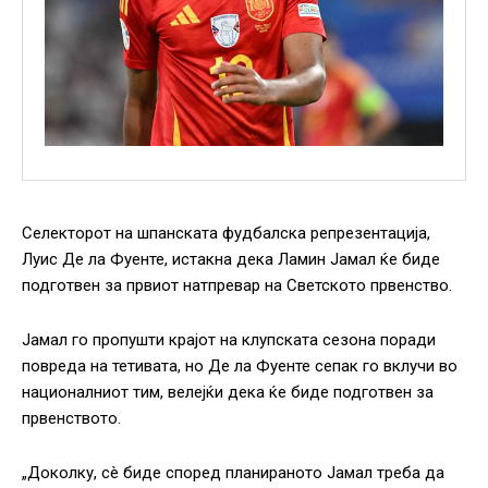
Селекторот на шпанската фудбалска репрезентација,
Луис Де ла Фуенте, истакна дека Ламин Јамал ​​ќе биде
подготвен за првиот натпревар на Светското првенство.
Јамал ​​го пропушти крајот на клупската сезона поради
повреда на тетивата, но Де ла Фуенте сепак го вклучи во
националниот тим, велејќи дека ќе биде подготвен за
првенството.
„Доколку, сè биде според планираното Јамал треба да