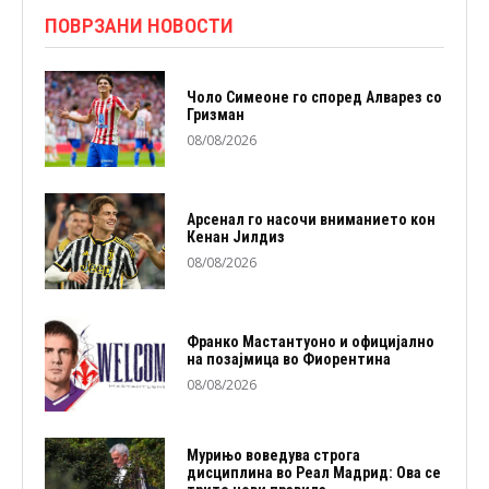
ПОВРЗАНИ НОВОСТИ
Чоло Симеоне го според Алварез со
Гризман
08/08/2026
Арсенал го насочи вниманието кон
Кенан Јилдиз
08/08/2026
Франко Мастантуоно и официјално
на позајмица во Фиорентина
08/08/2026
Мурињо воведува строга
дисциплина во Реал Мадрид: Ова се