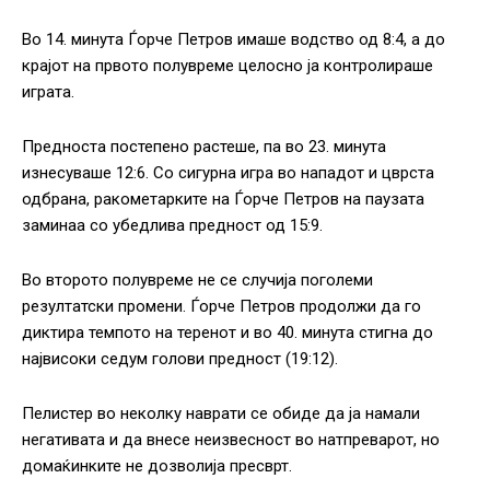
Во 14. минута Ѓорче Петров имаше водство од 8:4, а до
крајот на првото полувреме целосно ја контролираше
играта.
Предноста постепено растеше, па во 23. минута
изнесуваше 12:6. Со сигурна игра во нападот и цврста
одбрана, ракометарките на Ѓорче Петров на паузата
заминаа со убедлива предност од 15:9.
Во второто полувреме не се случија поголеми
резултатски промени. Ѓорче Петров продолжи да го
диктира темпото на теренот и во 40. минута стигна до
највисоки седум голови предност (19:12).
Пелистер во неколку наврати се обиде да ја намали
негативата и да внесе неизвесност во натпреварот, но
домаќинките не дозволија пресврт.