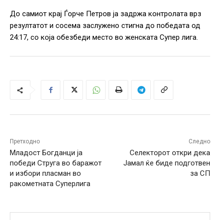
До самиот крај Ѓорче Петров ја задржа контролата врз
резултатот и сосема заслужено стигна до победата од
24:17, со која обезбеди место во женската Супер лига.
Претходно
Следно
Младост Богданци ја
Селекторот откри дека
победи Струга во баражот
Јамал ќе биде подготвен
и избори пласман во
за СП
ракометната Суперлига