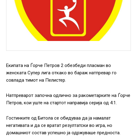
Екипата на Ѓорче Петров 2 обезбеди пласман во
женската Супер лига откако во бараж натпревар го
совлада тимот на Пелистер.
Натпреварот започна одлично за ракометарките на Ѓорче
Петров, кои уште на стартот направија серија од 4:1.
Гостинките од Битола се обидуваа да ја намалат
негативата и да се вратат резултатски во игра, но
домашниот состав успешно ја одржуваше предноста.