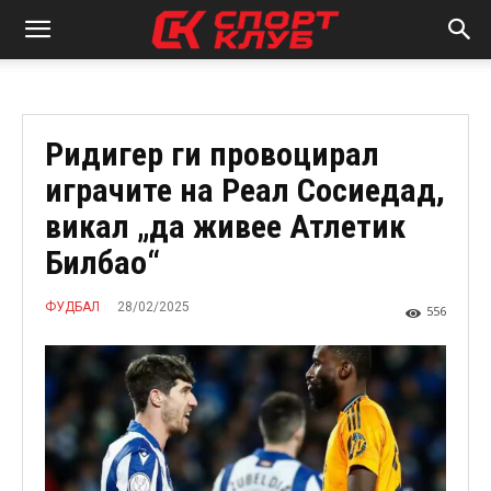
Ридигер ги провоцирал
играчите на Реал Сосиедад,
викал „да живее Атлетик
Билбао“
28/02/2025
ФУДБАЛ
556