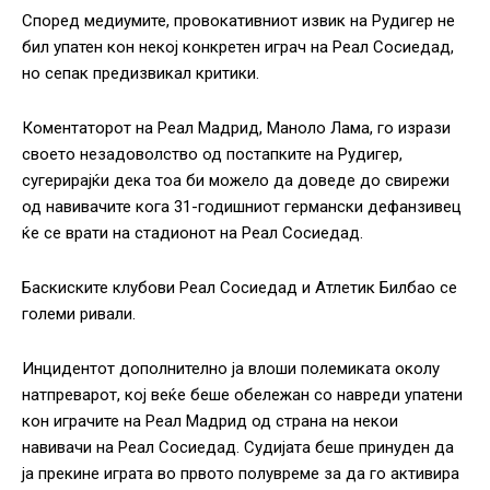
Според медиумите, провокативниот извик на Рудигер не
бил упатен кон некој конкретен играч на Реал Сосиедад,
но сепак предизвикал критики.
Коментаторот на Реал Мадрид, Маноло Лама, го изрази
своето незадоволство од постапките на Рудигер,
сугерирајќи дека тоа би можело да доведе до свирежи
од навивачите кога 31-годишниот германски дефанзивец
ќе се врати на стадионот на Реал Сосиедад.
Баскиските клубови Реал Сосиедад и Атлетик Билбао се
големи ривали.
Инцидентот дополнително ја влоши полемиката околу
натпреварот, кој веќе беше обележан со навреди упатени
кон играчите на Реал Мадрид од страна на некои
навивачи на Реал Сосиедад. Судијата беше принуден да
ја прекине играта во првото полувреме за да го активира