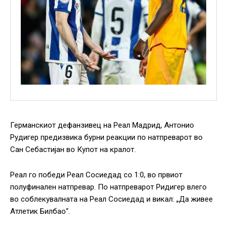
Германскиот дефанзивец на Реал Мадрид, Антонио
Рудигер предизвика бурни реакции по натпреварот во
Сан Себастијан во Купот на кралот.
Реал го победи Реал Сосиедад со 1:0, во првиот
полуфинален натпревар. По натпреварот Ридигер влего
во соблекувалната на Реал Сосиедад и викал: „Да живее
Атлетик Билбао“.