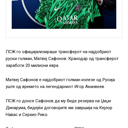
ПСЖ го официјализираше трансферот на најдобриот
руски голман, Матвеј Сафонов. Кранодар од трансферот
заработи 20 милиони евра.
Матвеј Сафонов е најдобриот голман излезе од Русија
уште од времето на легендарниот Игор Акинвеев.
ПСЖ го донсе Сафонов да му биде резерва на Џиџи
Динарума, бидејќи договорите им завршија на Кејлор
Навас и Серхио Рико.