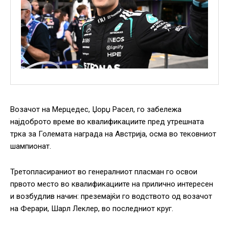
Возачот на Мерцедес, Џорџ Расел, го забележа
најдоброто време во квалификациите пред утрешната
трка за Големата награда на Австрија, осма во тековниот
шампионат.
Третопласираниот во генералниот пласман го освои
првото место во квалификациите на прилично интересен
и возбудлив начин: преземајќи го водството од возачот
на Ферари, Шарл Леклер, во последниот круг.