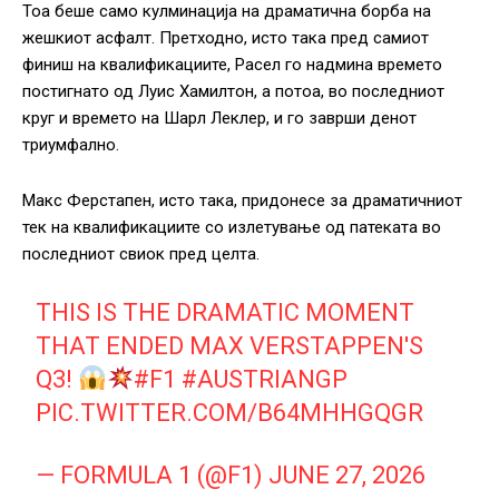
Тоа беше само кулминација на драматична борба на
жешкиот асфалт. Претходно, исто така пред самиот
финиш на квалификациите, Расел го надмина времето
постигнато од Луис Хамилтон, а потоа, во последниот
круг и времето на Шарл Леклер, и го заврши денот
триумфално.
Макс Ферстапен, исто така, придонесе за драматичниот
тек на квалификациите со излетување од патеката во
последниот свиок пред целта.
THIS IS THE DRAMATIC MOMENT
THAT ENDED MAX VERSTAPPEN'S
Q3!
#F1
#AUSTRIANGP
PIC.TWITTER.COM/B64MHHGQGR
— FORMULA 1 (@F1)
JUNE 27, 2026