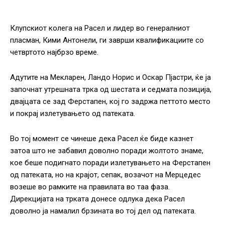
Клупскиот колега на Расел и лидер во генералниот
пласман, Кими Антонели, ги заврши квалификациите со
четвртото најбрзо време.
Адутите на Мекларен, Ландо Норис и Оскар Пјастри, ќе ја
започнат утрешната трка од шестата и седмата позиција,
двајцата се зад Ферстапен, кој го задржа петтото место
и покрај излетувањето од патеката.
Во тој момент се чинеше дека Расел ќе биде казнет
затоа што не забавил доволно поради жолтото знаме,
кое беше подигнато поради излетувањето на Ферстапен
од патеката, но на крајот, сепак, возачот на Мерцедес
возеше во рамките на правилата во таа фаза.
Дирекцијата на трката донесе одлука дека Расел
доволно ја намалил брзината во тој дел од патеката.