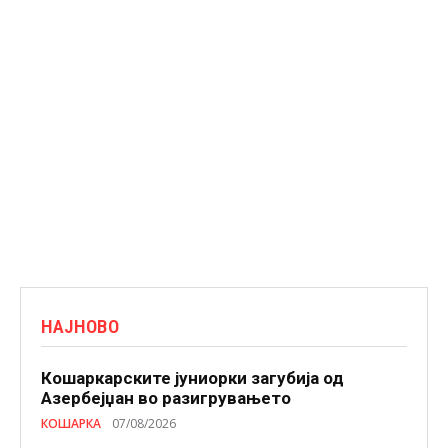
НАЈНОВО
Кошаркарските јуниорки загубија од
Азербејџан во разигрувањето
КОШАРКА
07/08/2026