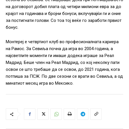
на договорот добил плата од четири милиони евра за до
крајот на годинава и бројни бонуси, вклучувајќи ги и оние
за постигнати голови. Со тоа тој веќе го заработи првиот
бонус.
Монтереј е четвртиот клуб во професионалната кариера
на Рамос. За Севиља почна да игра во 2004 година, а
најсветлите моменти ги имаше додека играше за Реал
Мадрид. Беше член на Реал Мадрид, со кој неколку пати
освои се што требаше да се освои, до 2021 година, кога
потпиша за ПСЖ. По две сезони се врати во Севиља, а од
минатиот месец игра во Мексико.