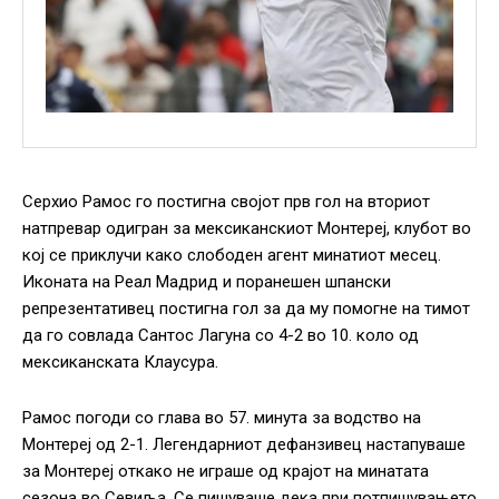
Серхио Рамос го постигна својот прв гол на вториот
натпревар одигран за мексиканскиот Монтереј, клубот во
кој се приклучи како слободен агент минатиот месец.
Иконата на Реал Мадрид и поранешен шпански
репрезентативец постигна гол за да му помогне на тимот
да го совлада Сантос Лагуна со 4-2 во 10. коло од
мексиканската Клаусура.
Рамос погоди со глава во 57. минута за водство на
Монтереј од 2-1. Легендарниот дефанзивец настапуваше
за Монтереј откако не играше од крајот на минатата
сезона во Севиља. Се пишуваше дека при потпишувањето