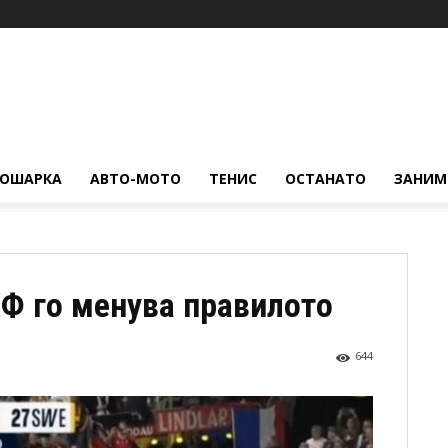
КОШАРКА
АВТО-МОТО
ТЕНИС
ОСТАНАТО
ЗАНИМ
ХФ го менува правилото
644