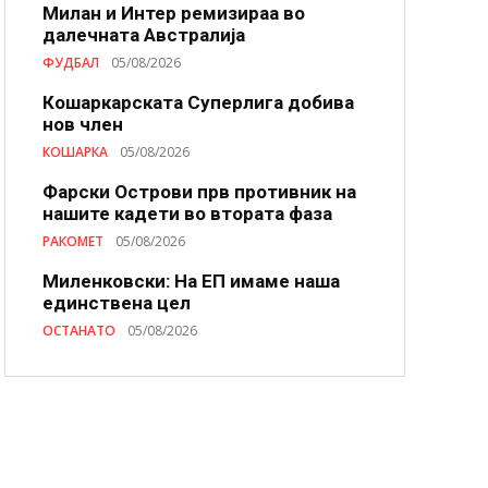
Милан и Интер ремизираа во
далечната Австралија
ФУДБАЛ
05/08/2026
Кошаркарската Суперлига добива
нов член
КОШАРКА
05/08/2026
Фарски Острови прв противник на
нашите кадети во втората фаза
РАКОМЕТ
05/08/2026
Миленковски: На ЕП имаме наша
единствена цел
ОСТАНАТО
05/08/2026