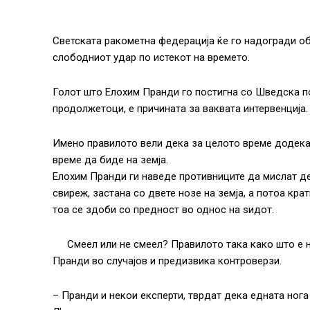
Светската ракометна федерација ќе го надогради об
слободниот удар по истекот на времето.
Голот што Елохим Пранди го постигна со Шведска по
продолжетоци, е причината за ваквата интервенција.
Имено правилото вели дека за целото време додека 
време да биде на земја.
Елохим Пранди ги наведе противниците да мислат де
свиреж, застана со двете нозе на земја, а потоа кра
тоа се здоби со предност во однос на ѕидот.
Смеел или не смеел? Правилото така како што е 
Пранди во случајов и предизвика контроверзи.
– Пранди и некои експерти, тврдат дека едната нога 