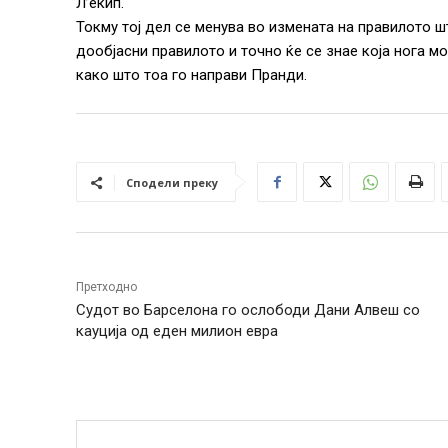
Л’екип.
Токму тој дел се менува во измената на правилото ш
дообјасни правилото и точно ќе се знае која нога м
како што тоа го направи Пранди.
Сподели преку
Претходно
Судот во Барселона го ослободи Дани Алвеш со
кауција од еден милион евра