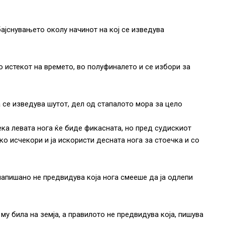
ајснувањето околу начинот на кој се изведува
 истекот на времето, во полуфиналето и се избори за
се изведува шутот, дел од стапалото мора за цело
ка левата нога ќе биде фикасната, но пред судискиот
тко исчекори и ја искористи десната нога за стоечка и со
напишано не предвидува која нога смееше да ја одлепи
му била на земја, а правилото не предвидува која, пишува