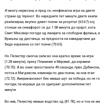
И многу нервозна, и пред се, неефикасна игра на двете
страни од теренот. Во наредните пет минути двете екипи
реализираа, вкупно девет поени за резултат (65:67) кој
стоеше на семафорот се до 1:58 минута до крајот, кога
Смит Мексвејн погоди од линијата за слободни фрлања, а
Врањеш од дистанца, за предноста на кавадарчани да
биде изразена со пет поени (70:65).
Но Пелистер смогна сили во она кратко време за игра
(1:28 минути), преку Планиниќ и Мијовиќ, да израмни
(70:70). А во оние преостанати 49.секунди, прво Дубински,
потоа и Магдевсли, изменија по два поени, за нов егал
(72:72). Американскиот бек имаше шут за победа, но не го
погоди, па мораше да се одиграат дополнителни пет
минути.
Во нив, Пелистер имаше водство од (81:78), но и тоа не им