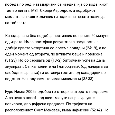
победа по ред, кавадарчани се изедначија со водечкиот
тим во лигата, МЗТ Скопје Аеродром, а подобриот
моментален кош-количник ги води и на првата позиција
на табелата.
Кавадарчани беа подобар противник во првите 20.минути
од играта. Имаа постојана резултатска предност. Ја
добија првата четвртина со сосема солидни (24:19), а во
еден момент од втората, позитивата беше и повисока
(31:23). Но со серијата од (10-2) битолчнаи успеаја да ја
анулираат. Сепка поените на Глигоријевиќ (од линијата за
слободни фрлања) ги оставија гостите од кавадарци во
водство. На полувремето имаа минимални (35:33).
Еуро Никел 2005 подобро го отвори и второто полувреме.
А за нешто повеќе од шест минути направија уште
повисока, двоцифрена предност. По тројката на
расположениот Смит Мексвејн, имаа највисоки (52:42). Но