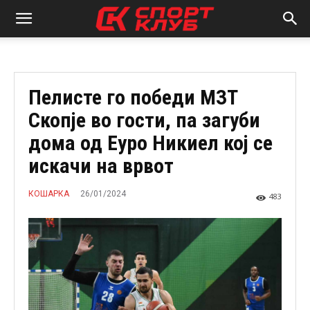
Пелисте го победи МЗТ
Скопје во гости, па загуби
дома од Еуро Никиел кој се
искачи на врвот
26/01/2024
КОШАРКА
483