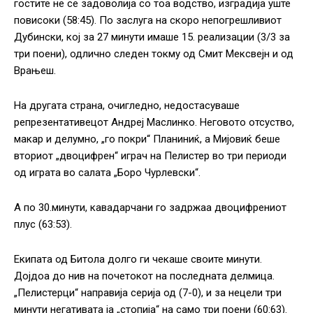
гостите не се задоволија со тоа водство, изградија уште
повисоки (58:45). По заслуга на скоро непогрешливиот
Дубински, кој за 27 минути имаше 15. реализации (3/3 за
три поени), одлично следен токму од Смит Мексвејн и од
Врањеш.
На другата страна, очигледно, недостасуваше
репрезентативецот Андреј Маслинко. Неговото отсуство,
макар и делумно, „го покри“ Планиниќ, а Мијовиќ беше
вториот „двоцифрен“ играч на Пелистер во три периоди
од играта во салата „Боро Чурлевски“.
А по 30.минути, кавадарчани го задржаа двоцифрениот
плус (63:53).
Екипата од Битола долго ги чекаше своите минути.
Дојдоа до нив на почетокот на последната делмица.
„Пелистерци“ направија серија од (7-0), и за нецели три
минути негативата ја „стопија“ на само три поени (60:63).