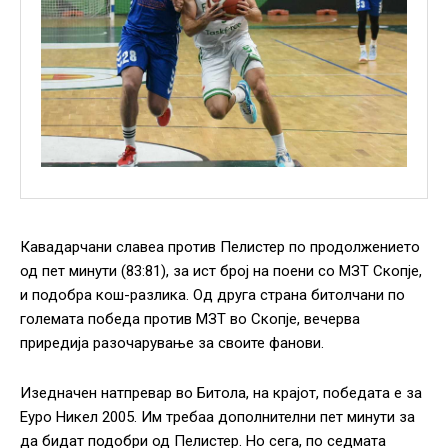
Кавадарчани славеа против Пелистер по продолжението
од пет минути (83:81), за ист број на поени со МЗТ Скопје,
и подобра кош-разлика. Од друга страна битолчани по
големата победа против МЗТ во Скопје, вечерва
приредија разочарување за своите фанови.
Изедначен натпревар во Битола, на крајот, победата е за
Еуро Никел 2005. Им требаа дополнителни пет минути за
да бидат подобри од Пелистер. Но сега, по седмата