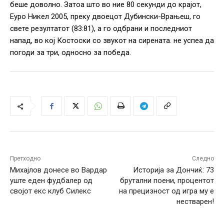
беше доволно. Затоа што во ние 80 секунди до крајот,
Еуро Никел 2005, преку двоецот Дубински-Врањеш, го
свете резултатот (83:81), а го одбрани и последниот
напад, во кој Костоски со звукот на сирената. не успеа да
погоди за три, односно за победа.
Претходно
Следно
Михајлов донесе во Вардар
Историја за Дончиќ: 73
уште еден фудбалер од
брутални поени, процентот
својот екс клуб Силекс
на прецизност од игра му е
нестварен!