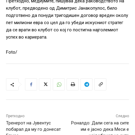
Претходно, медиумите, пишуваа дека раководството на
клубот, предводено од Димитрис Јанакопулос, било
подготвено да понуди тригодишен договор вреден околу
пет милиони евра со цел да го убеди искусниот стратег
да се врати во клубот со кој го постигна најголемиот
успех во кариерата.
Foto/
Претходно
Следно
Тренерот на Јувентус
Роналдо: Дали сега на сите
побарал да му го донесат
им е јасно дека Меси е