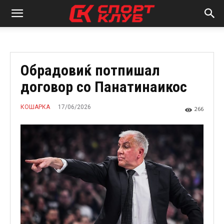
Обрадовиќ потпишал
договор со Панатинаикос
17/06/2026
КОШАРКА
266