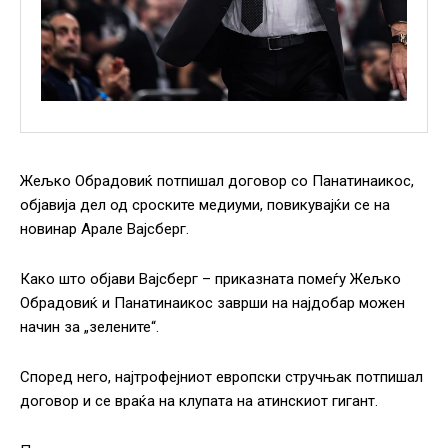
Жељко Обрадовиќ потпишал договор со Панатинаикос,
објавија дел од сроските медиуми, повикувајќи се на
новинар Арале Вајсберг.
Како што објави Вајсберг – приказната помеѓу Жељко
Обрадовиќ и Панатинаикос заврши на најдобар можен
начин за „зелените“.
Според него, најтрофејниот европски стручњак потпишал
договор и се враќа на клупата на атинскиот гигант.