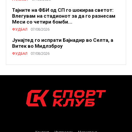
Тајните на ФБИ од СП го шокираа светот:
Влегувам на стадионот за да го разнесам
Меси со четири бомби...
ФУДБАЛ
07/08/2026
Јунајтед го испрати Бајнадир во Селта, а
Витек во Мидлзброу
ФУДБАЛ
07/08/2026