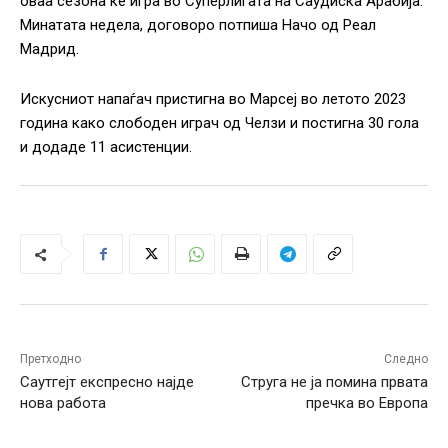
оваа сезона ќе игра во Суперлигата на Саудиска Арабија.
Минатата недела, договоро потпиша Начо од Реал
Мадрид.
Искусниот напаѓач пристигна во Марсеј во летото 2023
година како слободен играч од Челзи и постигна 30 гола
и додаде 11 асистенции.
Претходно
Следно
Саутгејт експресно најде
Струга не ја помина првата
нова работа
пречка во Европа