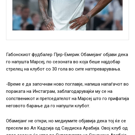
Габонскиот фудбалер Пјер-Емерик Обамејанг објави дека
го напушта Марсеј, по сезоната во која беше најдобар
стрелец на клубот со 30 гола во сите натпреварувања.
-Време е да започнам ново поглавје, напиша напаѓачот во
пораката на Инстаграм, заблагодарувајќи му се на
сопственикот и претседателот на Марсеј што го прифатија
неговото барање да го напушти клубот.
Обамејанг не откри, но медиумите објавија дека тој ќе се
пресели во Ал Кадсија од Саудиска Арабија. Овој клуб од