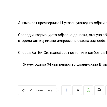
Англискиот премиерлига Њукасл Јунајтед го објави п
Според информацијата објавена денеска, станува зб
второлигаш, кој имаше импресивна сезона зад себе.
Според Би -Би-Си, трансферот ќе го чини клубот од 
Жауен одигра 34 натпревари во француската Втора 
Сподели преку