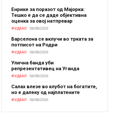
Енрике за поразот од Мајорка:
Тешко е да се даде објективна
оценка за овој натпревар
ФУДБАЛ
06/08/2026
Барселона се вклучи во трката за
потписот на Родри
ФУДБАЛ
06/08/2026
Улична банда уби
репрезентативец на Уганда
ФУДБАЛ
06/08/2026
Салах влезе во клубот на богатите,
но е далеку од најплатените
ФУДБАЛ
06/08/2026