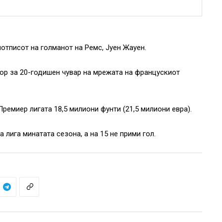
отписот на голманот на Ремс, Јуен Жaуен.
ор за 20-годишен чувар на мрежата на францускиот
Премиер лигата 18,5 милиони фунти (21,5 милиони евра).
лига минатата сезона, а на 15 не прими гол.