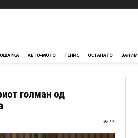
КОШАРКА
АВТО-МОТО
ТЕНИС
ОСТАНАТО
ЗАНИМ
риот голман од
а
116