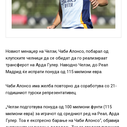
Новиот менаџер на Челзи, Чаби Алонсо, побарал од
клупските челници да се обидат да го реализираат
трансферот на Арда Гулер. Наводно Челзи, до Реал
Мадрид ќе испрати понуда од 115 милиони евра.
Чаби Алонсо има желба повторно да соработува со 21-
годишниот турски репрезентативец.
„Челзи подготвува понуда од 100 милиони фунти (115
милиони евра) за играчот од средниот ред на Реал, Арда
Гулер. Тоа е експресно барање на Чаби Алонсо“, објавија