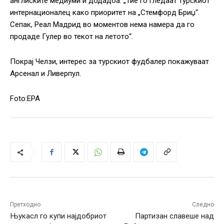
англиските медиуми и додадоа: „Тие го гледаат турскиот
интернационалец како приоритет на „Стемфорд Бриџ“.
Сепак, Реал Мадрид во моментов нема намера да го
продаде Гулер во текот на летото“.
Покрај Челзи, интерес за турскиот фудбалер покажуваат
Арсенал и Ливерпул.
Foto:EPA
Претходно
Следно
Њукасл го купи најдобриот
Партизан славеше над