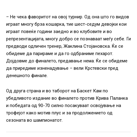
– Не чека фаворитот на овој турнир. Од она што го видов
играат многу брза кошарка, тие шест-седум девојки кои
играат повеќе години заедно и во клубовите и во
репрезентацијата, многу добро се познаваат меѓу себе. Ги
предводи одличен тренер, Жаклина Стојановска. Ќе се
обидеме да парираме и да го одбраниме пехарот.
Дојдовме до финалето, предавање нема. Ќе се обидеме
да приредиме изненадување – вели Крстевски пред
денешното финале.
Од друга страна и во таборот на Баскет Кам по
убедливото издание во финалето против Крива Паланка
и победата од 90-70 силно посакуваат освојување на
трофејот како мотив плус и за продолжението од
сезоната во шампионатот.