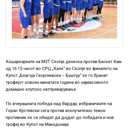
Кошаркарките на МЗТ Скопје денеска против Баскет Кам
од 16:15 часот во СРЦ „Кале“ во Скопје во финалето на
Купот „Благоја Георгиевски – Буштур“ ќе го бранат
трофејот освоен минатата година во најмасовното
домашно клупско натпреварување.
По вчерашната победа над Вардар, избраничките на
Горан Крстевски сега против исклучително тежок
противник ќе се обидат да дојдат до победата и нов
трофеј во Купот на Македонија.