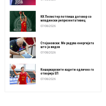
КК Пелистер потпиша договор со
младински репрезентативец
07/08/2026
Стојановски: Ме радува енергијата
што ја видов
07/08/2026
Кошаркарските кадети одлично го
отворија ЕП
07/08/2026