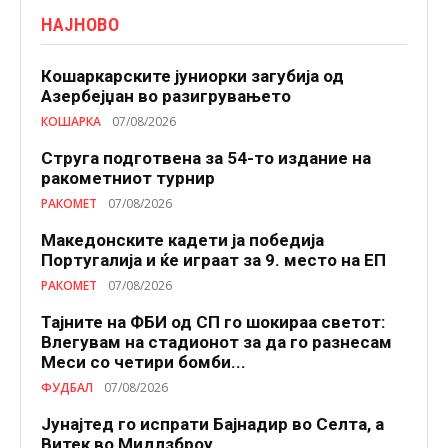
НАЈНОВО
Кошаркарските јуниорки загубија од
Азербејџан во разигрувањето
КОШАРКА
07/08/2026
Струга подготвена за 54-то издание на
ракометниот турнир
РАКОМЕТ
07/08/2026
Македонските кадети ја победија
Португалија и ќе играат за 9. место на ЕП
РАКОМЕТ
07/08/2026
Тајните на ФБИ од СП го шокираа светот:
Влегувам на стадионот за да го разнесам
Меси со четири бомби...
ФУДБАЛ
07/08/2026
Јунајтед го испрати Бајнадир во Селта, а
Витек во Мидлзброу