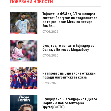
ПОВРЗАНИ НОВОСТИ
Тајните на ФБИ од СП го шокираа
светот: Влегувам на стадионот за
да го разнесам Меси со четири
бомби...
07/08/2026
Јунајтед го испрати Бајнадир во
Селта, а Витек во Мидлзброу
07/08/2026
Натпревар на Барселона откажан
поради мигрантската криза
07/08/2026
Официјално: Легендарниот Диего
Форлан е нов селектор на
Уругвај(ФОТО)