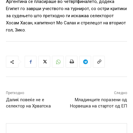
Аргентина се пласираше во четвртфиналето, додека
Египет го заврши учеството на турнирот, со остри критики
за судењето што претходно ги искажаа селекторот
Хосам Хасан, капитенот Мо Салах и стрелецот на вториот
гол, Зико.
Претходно
Следно
Далиќ повеќе не е
Младинците поразени од
селектор на Хрватска
Норвешка на стартот од ЕП