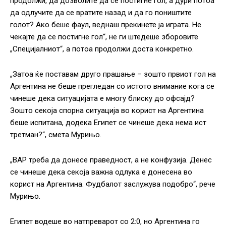
продолжи, да дозволите да се постигне гол, а дури потоа
да одлучите да се вратите назад и да го поништите
голот? Ако беше фаул, веднаш прекинете ја играта. Не
чекајте да се постигне гол“, не ги штедеше зборовите
„Специјалниот“, а потоа продолжи доста конкретно.
„Затоа ќе поставам друго прашање – зошто првиот гол на
Аргентина не беше прегледан со истото внимание кога се
чинеше дека ситуацијата е многу блиску до офсајд?
Зошто секоја спорна ситуација во корист на Аргентина
беше испитана, додека Египет се чинеше дека нема ист
третман?“, смета Мурињо.
„ВАР треба да донесе праведност, а не конфузија. Денес
се чинеше дека секоја важна одлука е донесена во
корист на Аргентина. Фудбалот заслужува подобро“, рече
Мурињо.
Египет водеше во натпреварот со 2:0, но Аргентина го