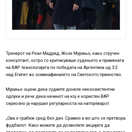
Тренерот на Реал Мадрид, Жозе Мурињо, како стручен
консултант, остро го критикуваше судењето и примената
на ВАР технологијата по победата на Аргентина од 3:2
над Египет во осминафиналето на Светското првенство.
Мурињо оцени дека судиите донеле неконзистентни
одлуки и рече дека начинот на кој е користен ВАР
сериозно ја нарушил регуларноста на натпреварот.
„Ова е грабеж сред бел ден. Срамно е во што се претвора
фудбалот. Како можете да дозволите акцијата да