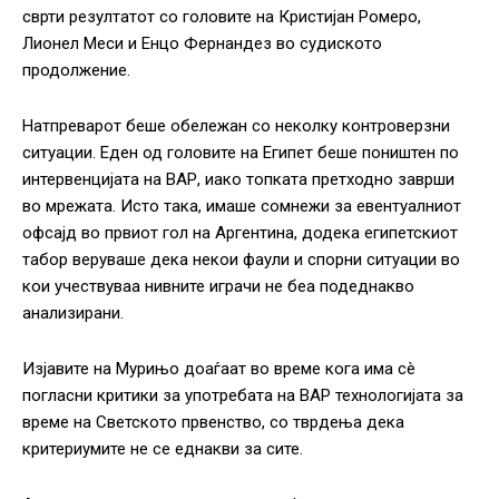
сврти резултатот со головите на Кристијан Ромеро,
Лионел Меси и Енцо Фернандез во судиското
продолжение.
Натпреварот беше обележан со неколку контроверзни
ситуации. Еден од головите на Египет беше поништен по
интервенцијата на ВАР, иако топката претходно заврши
во мрежата. Исто така, имаше сомнежи за евентуалниот
офсајд во првиот гол на Аргентина, додека египетскиот
табор веруваше дека некои фаули и спорни ситуации во
кои учествуваа нивните играчи не беа подеднакво
анализирани.
Изјавите на Мурињо доаѓаат во време кога има сè
погласни критики за употребата на ВАР технологијата за
време на Светското првенство, со тврдења дека
критериумите не се еднакви за сите.