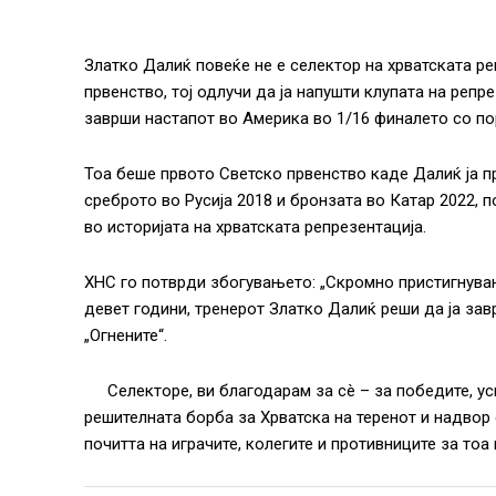
Златко Далиќ повеќе не е селектор на хрватската ре
првенство, тој одлучи да ја напушти клупата на репре
заврши настапот во Америка во 1/16 финалето со пор
Тоа беше првото Светско првенство каде Далиќ ја п
среброто во Русија 2018 и бронзата во Катар 2022, п
во историјата на хрватската репрезентација.
ХНС го потврди збогувањето: „Скромно пристигнува
девет години, тренерот Златко Далиќ реши да ја зав
„Огнените“.
Селекторе, ви благодарам за сè – за победите, ус
решителната борба за Хрватска на теренот и надвор о
почитта на играчите, колегите и противниците за тоа 