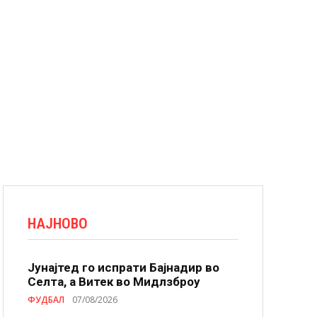
НАЈНОВО
Јунајтед го испрати Бајнадир во
Селта, а Витек во Мидлзброу
ФУДБАЛ
07/08/2026