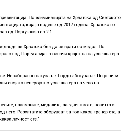
презентација. По елиминацијата на Хрватска од Светското
зентацијата, која ја водеше од 2017 година. Хрватска го
аз од Португалија со 2:1.
редводеше Хрватска без да се врати со медал. По
оразот од Португалија го означи крајот на најуспешна ера
ње. Незаборавно патување. Гордо збогување. По речиси
рши својата неверојатно успешна ера на чело на
песите, пласманите, медалите, заедништвото, почитта и
д него. Резултатите зборуваат за тоа каков тренер сте, а
каква личност сте.“