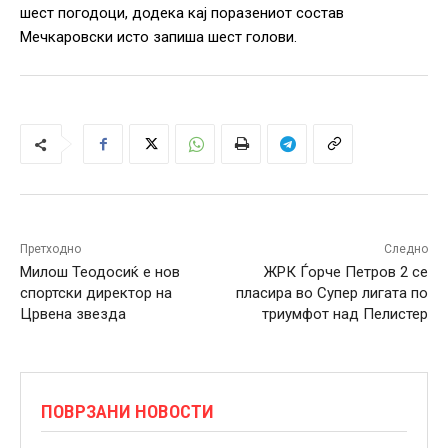
шест погодоци, додека кај поразениот состав
Мечкаровски исто запиша шест голови.
Претходно
Следно
Милош Теодосиќ е нов
ЖРК Ѓорче Петров 2 се
спортски директор на
пласира во Супер лигата по
Црвена звезда
триумфот над Пелистер
ПОВРЗАНИ НОВОСТИ