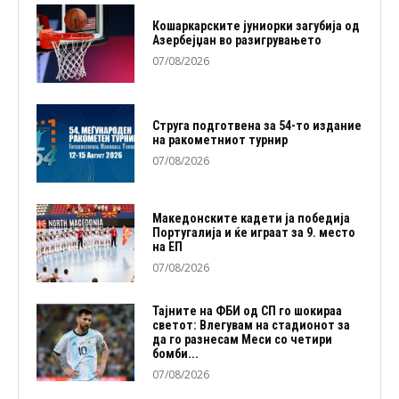
Кошаркарските јуниорки загубија од
Азербејџан во разигрувањето
07/08/2026
Струга подготвена за 54-то издание
на ракометниот турнир
07/08/2026
Македонските кадети ја победија
Португалија и ќе играат за 9. место
на ЕП
07/08/2026
Тајните на ФБИ од СП го шокираа
светот: Влегувам на стадионот за
да го разнесам Меси со четири
бомби...
07/08/2026