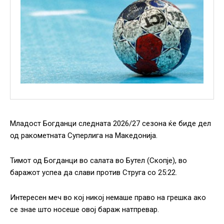
Младост Богданци следната 2026/27 сезона ќе биде дел
од ракометната Суперлига на Македонија.
Тимот од Богданци во салата во Бутел (Скопје), во
баражот успеа да слави против Струга со 25:22.
Интересен меч во кој никој немаше право на грешка ако
се знае што носеше овој бараж натпревар.