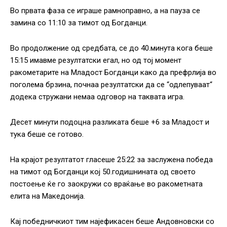
Во првата фаза се играше рамноправно, а на пауза се
замина со 11:10 за тимот од Богданци.
Во продолжение од средбата, се до 40.минута кога беше
15:15 имавме резултатски егал, но од тој момент
ракометарите на Младост Богданци како да префрлија во
поголема брзина, почнаа резултатски да се “одлепуваат“
додека стружани немаа одговор на таквата игра.
Десет минути подоцна разликата беше +6 за Младост и
тука беше се готово.
На крајот резултатот гласеше 25:22 за заслужена победа
на тимот од Богданци кој 50.годишнината од своето
постоење ќе го заокружи со враќање во ракометната
елита на Македонија.
Кај победничкиот тим најефикасен беше Андовновски со