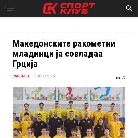
Македонските ракометни
младинци ја совладаа
Грција
03/07/2026
РАКОМЕТ
70