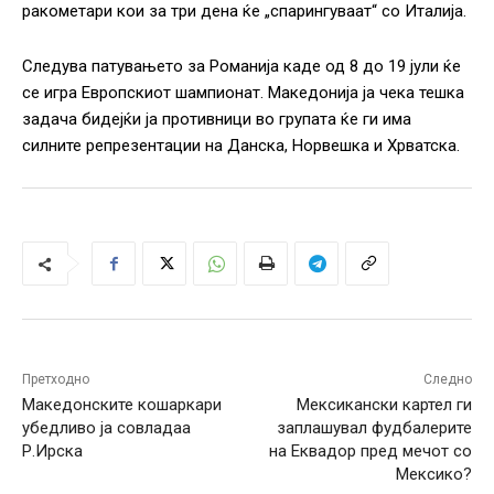
ракометари кои за три дена ќе „спарингуваат“ со Италија.
Следува патувањето за Романија каде од 8 до 19 јули ќе
се игра Европскиот шампионат. Македонија ја чека тешка
задача бидејќи ја противници во групата ќе ги има
силните репрезентации на Данска, Норвешка и Хрватска.
Претходно
Следно
Македонските кошаркари
Мексикански картел ги
убедливо ја совладаа
заплашувал фудбалерите
Р.Ирска
на Еквадор пред мечот со
Мексико?