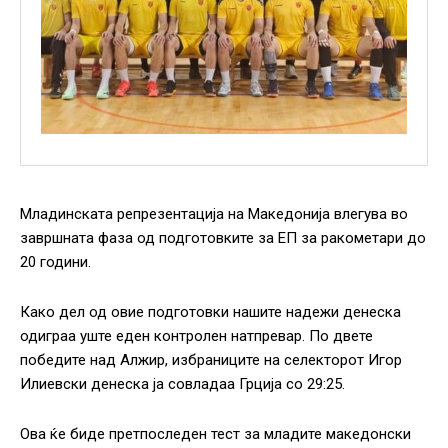
Младинската репрезентација на Македонија влегува во
завршната фаза од подготовките за ЕП за ракометари до
20 години.
Како дел од овие подготовки нашите надежи денеска
одиграа уште еден контролен натпревар. По двете
победите над Алжир, избраниците на селекторот Игор
Илиевски денеска ја совладаа Грција со 29:25.
Ова ќе биде претпоследен тест за младите македонски