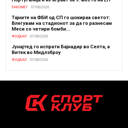
РАКОМЕТ
07/08/2026
Тајните на ФБИ од СП го шокираа светот:
Влегувам на стадионот за да го разнесам
Меси со четири бомби...
ФУДБАЛ
07/08/2026
Јунајтед го испрати Бајнадир во Селта, а
Витек во Мидлзброу
ФУДБАЛ
07/08/2026