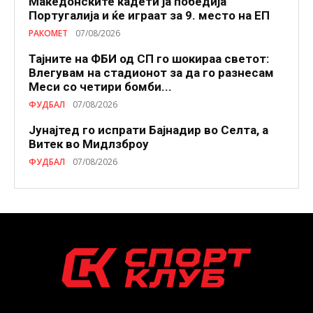
Македонските кадети ја победија
Португалија и ќе играат за 9. место на ЕП
РАКОМЕТ
07/08/2026
Тајните на ФБИ од СП го шокираа светот:
Влегувам на стадионот за да го разнесам
Меси со четири бомби...
ФУДБАЛ
07/08/2026
Јунајтед го испрати Бајнадир во Селта, а
Витек во Мидлзброу
ФУДБАЛ
07/08/2026