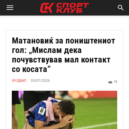
Матановиќ за поништениот
гол: „Мислам дека
почувствував мал контакт
со косата“
03/07/2026
ФУДБАЛ
73