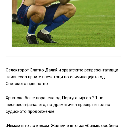
Селекторот Златко Далиќ и хрватските репрезентативци
ги изнесоа првите впечатоци по елиминацијата од
Светското првенство.
Хрватска беше поразена од Португалија со 2:1 во
шеснаесетфиналето, по драматичен пресврт и гол во
судиското продолжение.
„Немам што да кажам. Жал ми е што загубивме, особено