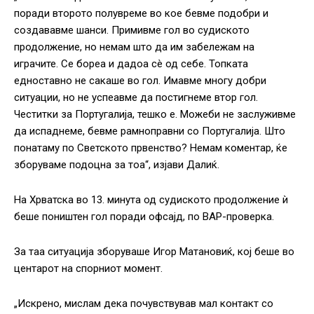
поради второто полувреме во кое бевме подобри и
создававме шанси. Примивме гол во судиското
продолжение, но немам што да им забележам на
играчите. Се бореа и дадоа сè од себе. Топката
едноставно не сакаше во гол. Имавме многу добри
ситуации, но не успеавме да постигнеме втор гол.
Честитки за Португалија, тешко е. Можеби не заслуживме
да испаднеме, бевме рамноправни со Португалија. Што
понатаму по Светското првенство? Немам коментар, ќе
зборуваме подоцна за тоа“, изјави Далиќ.
На Хрватска во 13. минута од судиското продолжение ѝ
беше поништен гол поради офсајд, по ВАР-проверка.
За таа ситуација зборуваше Игор Матановиќ, кој беше во
центарот на спорниот момент.
„Искрено, мислам дека почувствував мал контакт со