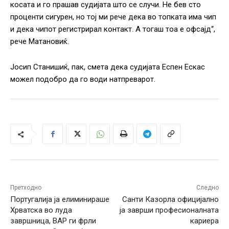
косата и го прашав судијата што се случи. Не бев сто
проценти сигурен, но тој ми рече дека во топката има чип
и дека чипот регистрирал контакт. А тогаш тоа е офсајд“,
рече Матановиќ.
Јосип Станишиќ, пак, смета дека судијата Еспен Ескас
можел подобро да го води натпреварот.
Претходно
Следно
Португалија ја елиминираше
Санти Казорла официјално
Хрватска во луда
ја заврши професионалната
завршница, ВАР ги фрли
кариера