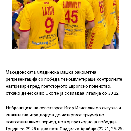
Македонската младинска машка ракометна
репрезентација со победа ги комплетираше контролните
натпревари пред претстојното Европско првенство,
откако денеска во Скопје ја совладаа Италија со 30:22.
Избраниците на селекторот Игор Илиевски со сигурна и
квалитетна игра дојдоа до четвртиот триумф во
подготвителниот период, во кој претходно ја победија
Грција со 29:28 и два пати Саудиска Арабија (22:21, 35-26).