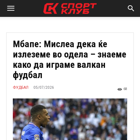
Мбапе: Мислеа дека ќе
излеземе во одела – знаеме
како да играме валкан
фудбал
05/07/2026
ФУДБАЛ
68