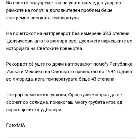
Во првото полувреме таа не упати ниту еден удар во
рамките на голот, а дополнителен проблем беше
екстремно високата температура.
На почетокот на натпреварот беа измерени 38,3 степени
Целзиусови, што го рангира овој дуел меѓу најжешките во
историјата на Светските првенства.
Рекордот сè уште го држи натпреварот помеѓу Република
Ирска и Мексико на Светското првенство во 1994 година
во Флорида, кога температурата беше 43 степени.
Покрај временските услови, Французите мораа да се
соочат со солидна, понекогаш многу грубата игра од
парагвајските фудбалери.
Foto:MIA