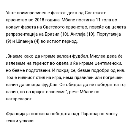
Уште поимпресивен е фактот дека од Светското
првенство во 2018 година, Мбапе постигна 11 гола во
нокаут фазата на Светското првенство, повеќе од целата
репрезентација на Бразил (10), Англија (10), Португалија
(9) и Шпанија (4) во истиот период.
„Знаеме како да играме валкан фудбал. Мислеа дека ќе
излеземе на теренот во одела и ќе играме џентлменски,
но бевме подготвени. И покрај сè, бевме подобри од нив.
Тоа е нивниот стил на игра, нема правилен или погрешен
начин да се игра фудбал. Се обидоа да нè победат на тој
начин, но на крајот славевме“, рече Мбапе по
натпреварот.
Франција ја постигна победата над Парагвај во многу
тешки услови.