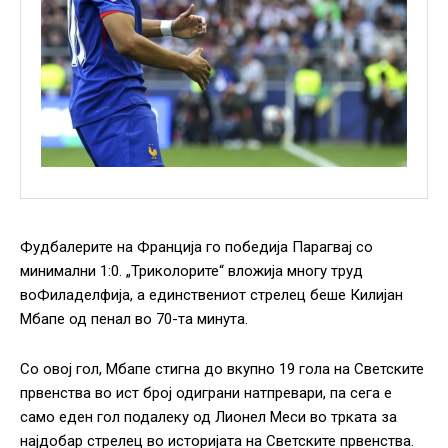
Фудбалерите на Франција го победија Парагвај со
минимални 1:0. „Триколорите“ вложија многу труд
воФиладелфија, а единствениот стрелец беше Килијан
Мбапе од пенал во 70-та минута.
Со овој гол, Мбапе стигна до вкупно 19 гола на Светските
првенства во ист број одиграни натпревари, па сега е
само еден гол подалеку од Лионел Меси во трката за
најдобар стрелец во историјата на Светските првенства.