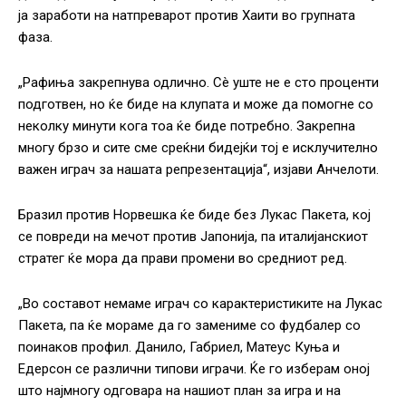
ја заработи на натпреварот против Хаити во групната
фаза.
„Рафиња закрепнува одлично. Сè уште не е сто проценти
подготвен, но ќе биде на клупата и може да помогне со
неколку минути кога тоа ќе биде потребно. Закрепна
многу брзо и сите сме среќни бидејќи тој е исклучително
важен играч за нашата репрезентација“, изјави Анчелоти.
Бразил против Норвешка ќе биде без Лукас Пакета, кој
се повреди на мечот против Јапонија, па италијанскиот
стратег ќе мора да прави промени во средниот ред.
„Во составот немаме играч со карактеристиките на Лукас
Пакета, па ќе мораме да го замениме со фудбалер со
поинаков профил. Данило, Габриел, Матеус Куња и
Едерсон се различни типови играчи. Ќе го изберам оној
што најмногу одговара на нашиот план за игра и на