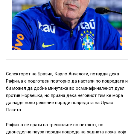
Селекторот на Бразил, Карло Анчелоти, потврди дека
Рафиња е подготвен повторно да настапи по повредата и
би можел да добие минутажа во осминафиналниот дуел
против Норвешка, но призна дека неговиот тим ќе мора
да најде ново решение поради повредата на Лукас
Пакета.
Рафиња се врати на тренинзите во петокот, по
двонеделна пауза поради повреда на задната ложа, која