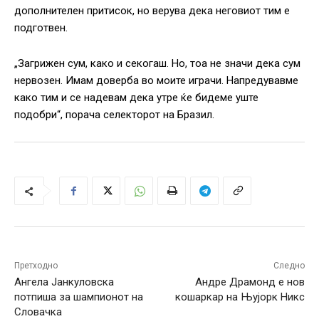
дополнителен притисок, но верува дека неговиот тим е
подготвен.
„Загрижен сум, како и секогаш. Но, тоа не значи дека сум
нервозен. Имам доверба во моите играчи. Напредувавме
како тим и се надевам дека утре ќе бидеме уште
подобри“, порача селекторот на Бразил.
Претходно
Следно
Ангела Јанкуловска
Андре Драмонд е нов
потпиша за шампионот на
кошаркар на Њујорк Никс
Словачка