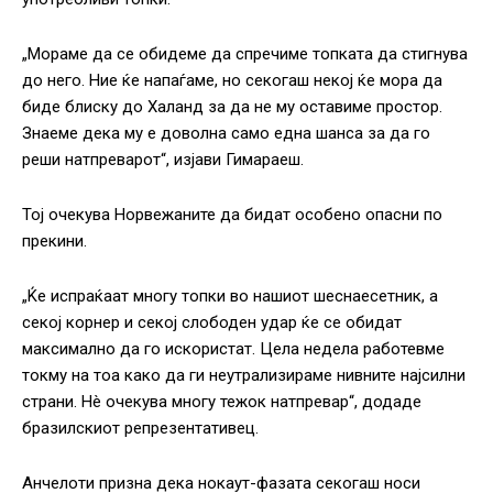
„Мораме да се обидеме да спречиме топката да стигнува
до него. Ние ќе напаѓаме, но секогаш некој ќе мора да
биде блиску до Халанд за да не му оставиме простор.
Знаеме дека му е доволна само една шанса за да го
реши натпреварот“, изјави Гимараеш.
Тој очекува Норвежаните да бидат особено опасни по
прекини.
„Ќе испраќаат многу топки во нашиот шеснаесетник, а
секој корнер и секој слободен удар ќе се обидат
максимално да го искористат. Цела недела работевме
токму на тоа како да ги неутрализираме нивните најсилни
страни. Нè очекува многу тежок натпревар“, додаде
бразилскиот репрезентативец.
Анчелоти призна дека нокаут-фазата секогаш носи