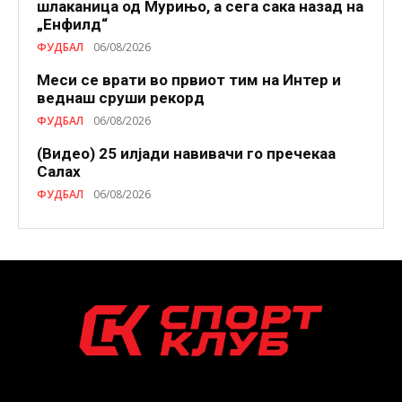
шлаканица од Мурињо, а сега сака назад на
„Енфилд“
ФУДБАЛ
06/08/2026
Меси се врати во првиот тим на Интер и
веднаш сруши рекорд
ФУДБАЛ
06/08/2026
(Видео) 25 илјади навивачи го пречекаа
Салах
ФУДБАЛ
06/08/2026