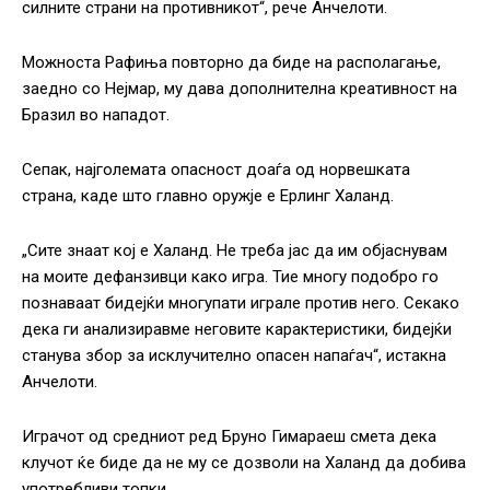
силните страни на противникот“, рече Анчелоти.
Можноста Рафиња повторно да биде на располагање,
заедно со Нејмар, му дава дополнителна креативност на
Бразил во нападот.
Сепак, најголемата опасност доаѓа од норвешката
страна, каде што главно оружје е Ерлинг Халанд.
„Сите знаат кој е Халанд. Не треба јас да им објаснувам
на моите дефанзивци како игра. Тие многу подобро го
познаваат бидејќи многупати играле против него. Секако
дека ги анализиравме неговите карактеристики, бидејќи
станува збор за исклучително опасен напаѓач“, истакна
Анчелоти.
Играчот од средниот ред Бруно Гимараеш смета дека
клучот ќе биде да не му се дозволи на Халанд да добива
употребливи топки.