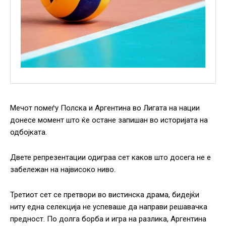
Мечот помеѓу Полска и Аргентина во Лигата на нации
донесе момент што ќе остане запишан во историјата на
одбојката.
Двете репрезентации одиграа сет каков што досега не е
забележан на највисоко ниво.
Третиот сет се претвори во вистинска драма, бидејќи
ниту една селекција не успеваше да направи решавачка
предност. По долга борба и игра на разлика, Аргентина