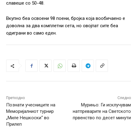
славеше со 50-48.
Вкупно беа освоени 98 поени, бројка која вообичаено е
доволна за два комплетни сета, но овојпат сите беа
одиграни во само еден.
Претходно
Следно
Познати учесниците на
Мурињо: Ги исклучувам
Меморијалниот турнир
натпреварите на Светското
„Миле Нешкоски“ во
првенство по десет минути
Прилеп