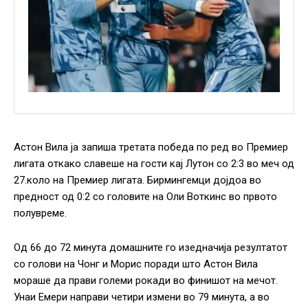
Астон Вила ја запиша третата победа по ред во Премиер
лигата откако славеше на гости кај Лутон со 2:3 во меч од
27.коло на Премиер лигата. Бирмингемци дојдоа во
предност од 0:2 со головите на Оли Воткинс во првото
полувреме.
Од 66 до 72 минута домашните го изедначија резултатот
со голови на Чонг и Морис поради што Астон Вила
мораше да прави големи рокади во финишот на мечот.
Унаи Емери направи четири измени во 79 минута, а во