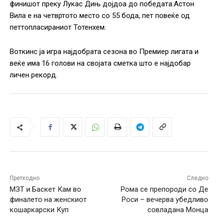
финишот преку Лукас Дињ дојдоа до победата.Астон
Вила е на четвртото место со 55 бода, пет повеќе од
петтопласираниот Тотенхем.
Воткинс ја игра најдобрата сезона во Премиер лигата и
веќе има 16 голови на својата сметка што е најдобар
личен рекорд.
Претходно
Следно
МЗТ и Баскет Кам во
Рома се препороди со Де
финалето на женскиот
Роси – вечерва убедливо
кошаркарски Куп
совладана Монца