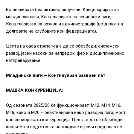
Во анализата беа активно вклучени: Канцеларијата за
младински лиги, Канцеларијата за сениорски лиги,
Канцеларијата за архива и администрација (во делот на
долговите на клубовите кон федерацијата).
Целта на оваа стратегија е да се обезбеди: системски
развој, јасни насоки за напредок, фер и дисциплинирано
натпреварување.
Младински лиги – Континуиран развоен пат
МАШКА КОНКУРЕНЦИЈА:
Од сезоната 2025/26 ќе функционираат: М12, М14, М16,
М18, како и М20 – реактивирана како развојна лига, мост
кон сениорската конкуренција. Целта е да се обезбеди
квалитетна подготовка на младите играчи пред влез во