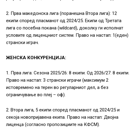
2. Прва македонска лига (поранешна Втора лига): 12
екипи според пласманот од 2024/25. Екипи од Третата
лига со посебна покана (wildcard), доколку ги исполнат
условите од лиценцниот систем. Право на настап: 1(еден)
странски играч.
ЖЕНСКА КОНКУРЕНЦИЈА:
1. Прва лига: Сезона 2025/26: 8 екипи. Од 2026/27: 8 екипи.
Право на настап: 3 странски играчи (максимум 2
истовремено на терен во регуларниот дел, а без
ограничување во плеј – оф).
2. Втора лига, 5 екипи според пласманот од 2024/25 и
секоја новопријавена екипа. Право на настап: Двојна
лиценца (согласно пропозициите на КФСМ).