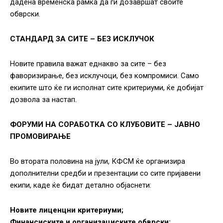
дадена временска рамка да ги дозавршат своите
обврски.
СТАНДАРД ЗА СИТЕ – БЕЗ ИСКЛУЧОК
Новите правила важат еднакво за сите – без
фаворизирање, без исклучоци, без компромиси. Само
екипите што ќе ги исполнат сите критериуми, ќе добијат
дозвола за настап.
ФОРУМИ НА СОРАБОТКА СО КЛУБОВИТЕ – ЈАВНО
ПРОМОВИРАЊЕ
Во втората половина на јули, КФСМ ќе организира
дополнителни средби и презентации со сите пријавени
екипи, каде ќе бидат детално објаснети:
Новите лиценцни критериуми;
Финансиските и организациските обврски;