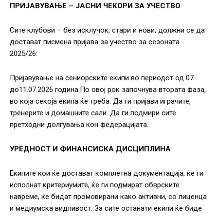
ПРИЈАВУВАЊЕ – ЈАСНИ ЧЕКОРИ ЗА УЧЕСТВО
Сите клубови – без исклучок, стари и нови, должни се да
достават писмена пријава за учество за сезоната
2025/26:
Пријавување на сениорските екипи во периодот од 07
до11.07.2026 година.По овој рок започнува втората фаза,
во која секоја екипа ќе треба: Да ги пријави играчите,
тренерите и домашните сали. Да ги подмири сите
претходни долгувања кон федерацијата.
УРЕДНОСТ И ФИНАНСИСКА ДИСЦИПЛИНА
Екипите кои ќе достават комплетна документација, ќе ги
исполнат критериумите, ќе ги подмират обврските
навреме, ќе бидат промовирани како активни, со лиценца
и медиумска видливост. За сите останати екипи ќе биде