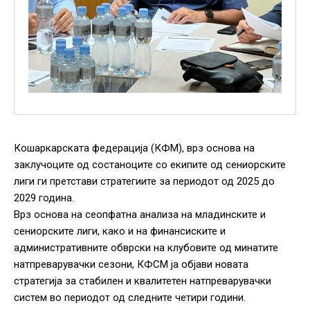
Кошаркарската федерација (КФМ), врз основа на
заклучоците од состаноците со екипите од сениорските
лиги ги претстави стратегиите за периодот од 2025 до
2029 година.
Врз основа на сеопфатна анализа на младинските и
сениорските лиги, како и на финансиските и
административните обврски на клубовите од минатите
натпреварувачки сезони, КФСМ ја објави новата
стратегија за стабилен и квалитетен натпреварувачки
систем во периодот од следните четири години.