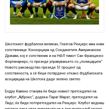
Шкотскиот фудбалски великан, Глазгов Ренџерс има нови
сопственици. Конзорциум од Соединетите Американски
Држави, кој е сопственик и на НФЛ тимот Сан Франциско
Фортинајнерс, го презеде управувањето со „полицајците“.
Новото раководство презеде 51 процент од
сопственоста, а сè беше потврдено откако Фудбалската
асоцијација на Шкотска даде зелено светло.
Ендру Кавено станува ќе биде новиот претседател на
клубот „Ајброкс“, додека Параг Марат, претседател на
Лидс, ќе биде потпретседател на Ренџерс. Клубот веднаш
нагласи дека оваа аквизиција не е дел мулти клуб модел,