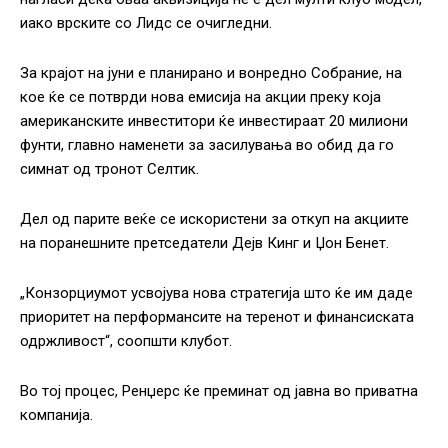
иако врските со Лидс се очигледни.
За крајот на јуни е планирано и вонредно Собрание, на
кое ќе се потврди нова емисија на акции преку која
американските инвеститори ќе инвестираат 20 милиони
фунти, главно наменети за засилувања во обид да го
симнат од тронот Селтик.
Дел од парите веќе се искористени за откуп на акциите
на поранешните претседатели Дејв Кинг и Џон Бенет.
„Конзорциумот усвојува нова стратегија што ќе им даде
приоритет на перформансите на теренот и финансиската
одржливост“, соопшти клубот.
Во тој процес, Ренџерс ќе преминат од јавна во приватна
компанија.