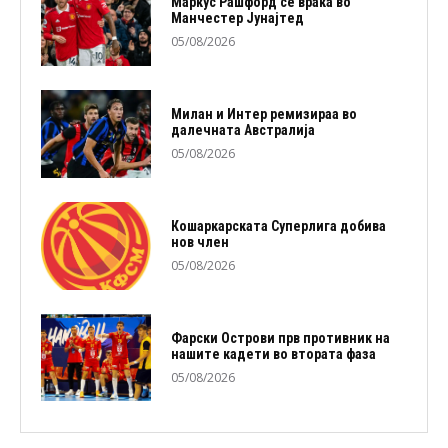
Маркус Рашфорд се враќа во
Манчестер Јунајтед
05/08/2026
Милан и Интер ремизираа во
далечната Австралија
05/08/2026
Кошаркарската Суперлига добива
нов член
05/08/2026
Фарски Острови прв противник на
нашите кадети во втората фаза
05/08/2026