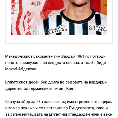
Македонскиот ракометен тим Вардар 1961 го потврди
новото засилување за следната сезона, а тоа ќе биде
Мохаб Абделхак.
Египетскиот десен бек доаѓа во редовите на вардарци
директно од германскиот гигант Кил.
Станува збор за 23-годишник кој има огромен потенцијал,
а тоа го покажа и со настапите во Бундеслигата, како и
за репрезентацијата на Египет чиј стандарден член е веќе