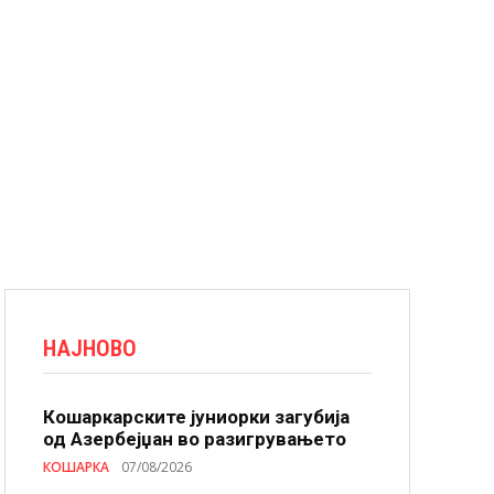
НАЈНОВО
Кошаркарските јуниорки загубија
од Азербејџан во разигрувањето
КОШАРКА
07/08/2026