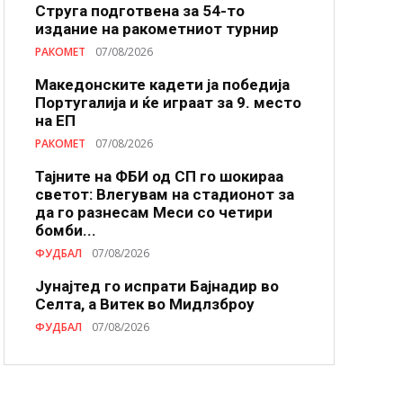
Струга подготвена за 54-то
издание на ракометниот турнир
РАКОМЕТ
07/08/2026
Македонските кадети ја победија
Португалија и ќе играат за 9. место
на ЕП
РАКОМЕТ
07/08/2026
Тајните на ФБИ од СП го шокираа
светот: Влегувам на стадионот за
да го разнесам Меси со четири
бомби...
ФУДБАЛ
07/08/2026
Јунајтед го испрати Бајнадир во
Селта, а Витек во Мидлзброу
ФУДБАЛ
07/08/2026