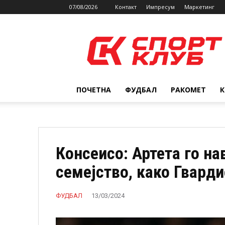
07/08/2026
Контакт
Импресум
Маркетинг
SPORTCLUB.mk
ПОЧЕТНА
ФУДБАЛ
РАКОМЕТ
Консеисо: Артета го н
семејство, како Гварди
ФУДБАЛ
13/03/2024