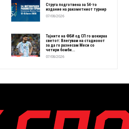
Струга подготвена за 54-то
издание на ракометниот турнир
07/08/2026
Тајните на ФБИ од СП го шокираа
светот: Влегувам на стадионот
за да го разнесам Меси со
четири бомби...
07/08/2026