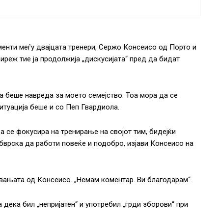
менти меѓу двајцата тренери, Сержо Консеисо од Порто и
иреж тие ја продолжија „дискусијата“ пред да бидат
а беше навреда за моето семејство. Тоа мора да се
итуација беше и со Пеп Гвардиола.
да се фокусира на тренирање на својот тим, бидејќи
бврска да работи повеќе и подобро, изјави Консеисо на
увањата од Консеисо. „Немам коментар. Ви благодарам“.
 дека бил „непријатен“ и употребил „грди зборови“ при