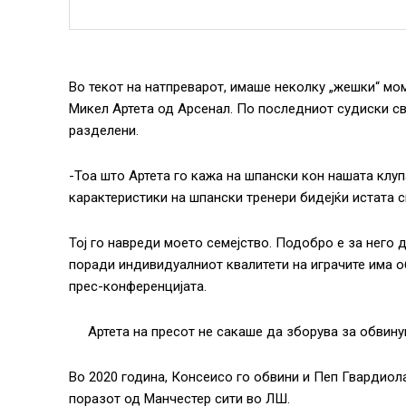
Во текот на натпреварот, имаше неколку „жешки“ мо
Микел Артета од Арсенал. По последниот судиски св
разделени.
-Тоа што Артета го кажа на шпански кон нашата клуп
карактеристики на шпански тренери бидејќи истата с
Тој го навреди моето семејство. Подобро е за него 
поради индивидуалниот квалитети на играчите има о
прес-конференцијата.
Артета на пресот не сакаше да зборува за обвин
Во 2020 година, Консеисо го обвини и Пеп Гвардиола
поразот од Манчестер сити во ЛШ.