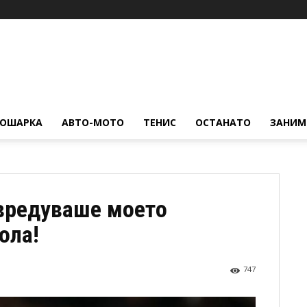
КОШАРКА
АВТО-МОТО
ТЕНИС
ОСТАНАТО
ЗАНИМ
авредуваше моето
ола!
747