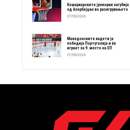
Кошаркарските јуниорки загубија
од Азербејџан во разигрувањето
07/08/2026
Македонските кадети ја
победија Португалија и ќе
играат за 9. место на ЕП
07/08/2026