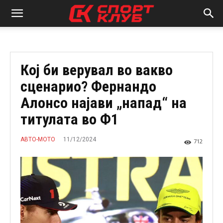
Кој би верувал во вакво
сценарио? Фернандо
Алонсо најави „напад“ на
титулата во Ф1
11/12/2024
АВТО-МОТО
712