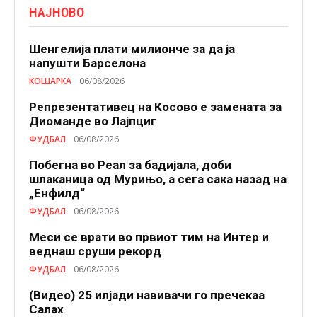
НАЈНОВО
Шенгелија плати милионче за да ја
напушти Барселона
КОШАРКА
06/08/2026
Репрезентативец на Косово е замената за
Диоманде во Лајпциг
ФУДБАЛ
06/08/2026
Побегна во Реал за бадијала, доби
шлаканица од Мурињо, а сега сака назад на
„Енфилд“
ФУДБАЛ
06/08/2026
Меси се врати во првиот тим на Интер и
веднаш сруши рекорд
ФУДБАЛ
06/08/2026
(Видео) 25 илјади навивачи го пречекаа
Салах