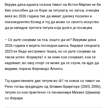
Верува дека идната сезона тимот на Астон Мартин не би
бил способен да се бори за титулата, но затоа, очекува
веќе во 2026 година тие да имаат далеку посилен и
поконкурентен болид и тој да може со своето искуство
да ја нападне третата титула која долго ја посакува.
– Се уште сонувам за тоа, зошто да не? Верувам дека
2026 година е мојата последна шанса, бидејки следната
2025 ќе биде екстремно тешка, но се уште сонувам за
таков успех. Формула1 е за оние кои сонуваат, кои се
надеваат, во овој спорт се може да се случи, па ајде да
видиме, порача Фернандо Алонсо.
Тој единствените две титули во Ф1 ги освои со тимот на
Рено тогаш предводен од Флавио Бријаторе (2005, 2006),
титули со кои практично го пензионира Михаел Шумахер
со Ферари.