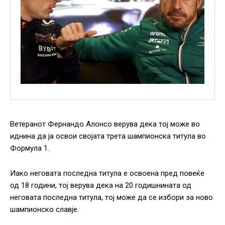
Ветеранот Фернандо Алонсо верува дека тој може во
иднина да ја освои својата трета шампионска титула во
Формула 1.
Иако неговата последна титула е освоена пред повеќе
од 18 години, тој верува дека на 20 годишнината од
неговата последна титула, тој може да се избори за ново
шампионско славје.