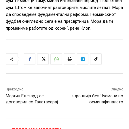
сум 19 месеци таму, минав интензивен период. Подготвен
сум. Штом ќе започнат разговорите, мислите летаат. Мора
да спроведеме фундаментални реформи. Германскиот
фудбал очигледно сега е на пресвртница. Мора да ги
промениме работите од корен“, рече Клоп.
Претходно
Следно
Мартин Едегард се
Франција без Чуамени во
договорил со Галатасарај
осминафиналето