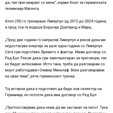
да, тие преговараат со мене“, изјави Клоп за германската
телевизија Магента.
Клоп (59) го тренираше Ливерпул од 2015 до 2024 година,
а пред тоа ги водеше Борусија Дортмунд и Мајнц.
„Пред две години го напуштив Ливерпул и реков дека ми
недостасува енергија за уште една година со Ливерпул.
Сега сум подготвен. Времето е фактор. Имам договор со
Ред Бул. Реков дека сум заинтересиран за преговори, тие
ќе бидат интензивни. Исто така, треба да разговарам со
мојот работодавач Оливер Минклаф. Веќе разговаравме
на оваа тема“, рече германскиот тренер.
Тој истакна дека е подготвен да биде нов селектор на
Германија, но потсети дека има договор со Ред Бул.
„Претпоставувам дека нема да ми застанат на патот. Тука