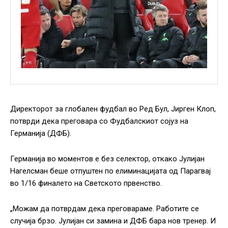
Директорот за глобален фудбал во Ред Бул, Јирген Клоп,
потврди дека преговара со Фудбалскиот сојуз на
Германија (ДФБ).
Германија во моментов е без селектор, откако Јулијан
Нагелсман беше отпуштен по елиминацијата од Парагвај
во 1/16 финалето на Светското првенство.
„Можам да потврдам дека преговараме. Работите се
случија брзо. Јулијан си замина и ДФБ бара нов тренер. И