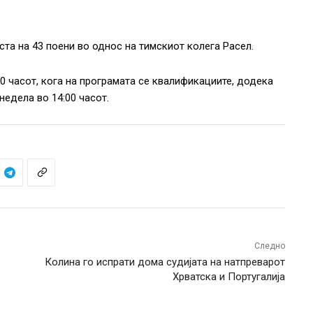
та на 43 поени во однос на тимскиот колега Расел.
0 часот, кога на програмата се квалификациите, додека
недела во 14:00 часот.
Следно
Колина го испрати дома судијата на натпреварот
Хрватска и Португалија