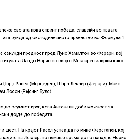
лежа својата прва спринт победа, славејќи во првата
еттата рунда од овогодинешното првенство во Формула 1.
е секунди предност пред Луис Хамилтон во Ферари, кој
а титулата Ландо Норис со својот Мекларен заврши како
 и Џорџ Расел (Мерцедес), Шарл Леклер (Ферари), Макс
ам Лосон (Рејсинг Булс).
е до осумиот круг, кога Антонели доби можност за
нски дојде до победата.
и шест. На крајот Расел успеа да го мине Ферстапен, кој
 нападите на Леклер, но немаше време да го нападне Норис