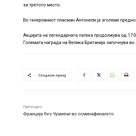
за третото место.
Во генерланиот пласман Антонели ја зголеми преднос
Акцијата на легендарната патека продолжува од 17:0
Големата награда на Велика Британија започнува во 
Сподели преку
Претходно
Франција без Чуамени во осминафиналето