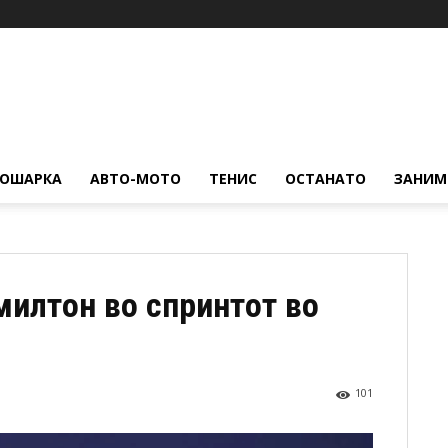
КОШАРКА
АВТО-МОТО
ТЕНИС
ОСТАНАТО
ЗАНИМ
милтон во спринтот во
101