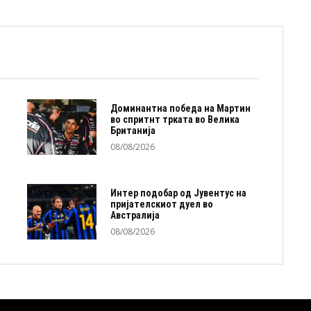
Доминантна победа на Мартин
во спритнт трката во Велика
Британија
08/08/2026
Интер подобар од Јувентус на
пријателскиот дуел во
Австралија
08/08/2026