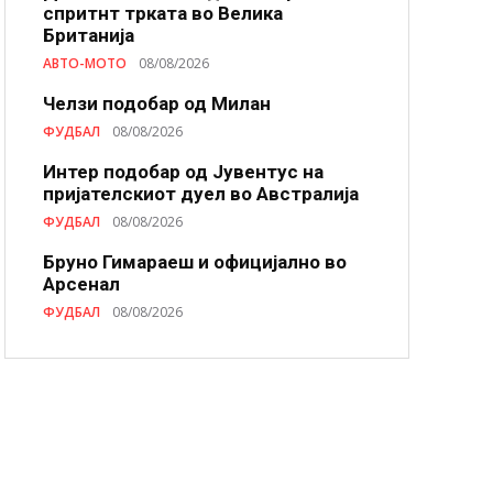
спритнт трката во Велика
Британија
АВТО-МОТО
08/08/2026
Челзи подобaр од Милан
ФУДБАЛ
08/08/2026
Интер подобар од Јувентус на
пријателскиот дуел во Австралија
ФУДБАЛ
08/08/2026
Бруно Гимараеш и официјално во
Арсенал
ФУДБАЛ
08/08/2026