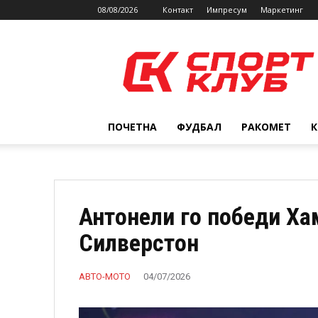
08/08/2026
Контакт
Импресум
Маркетинг
SPORTCLUB.mk
ПОЧЕТНА
ФУДБАЛ
РАКОМЕТ
Антонели го победи Ха
Силверстон
АВТО-МОТО
04/07/2026