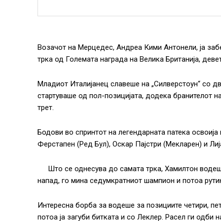
Возачот на Мерцедес, Андреа Кими Антонели, ја забе
трка од Големата награда на Велика Британија, дев
Младиот Италијанец славеше на „Силверстоун“ со дв
стартуваше од пол-позицијата, додека бранителот н
трет.
Бодови во спринтот на легендарната патека освоија
Ферстапен (Ред Бул), Оскар Пајстри (Мекларен) и Лиј
Што се однесува до самата трка, Хамилтон водеш
напад, го мина седумкратниот шампион и потоа рути
Интересна борба за водеше за позициите четири, пет 
потоа ја загуби битката и со Леклер. Расел ги одби