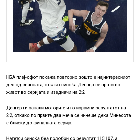
НБА плеј-офот покажа повторно зошто е најинтересниот
дел од сезоната, откако синоќа Денвер се врати во
живот во серијата и изедначи на 2:2.
Денгер ги запали моторите и го израмни резултатот на
2:2, откако по првите два меча се чинеше дека Минесота
е блиску до финалната серија.
Нагетси синоќа беа подобри со резултат 115:107, а