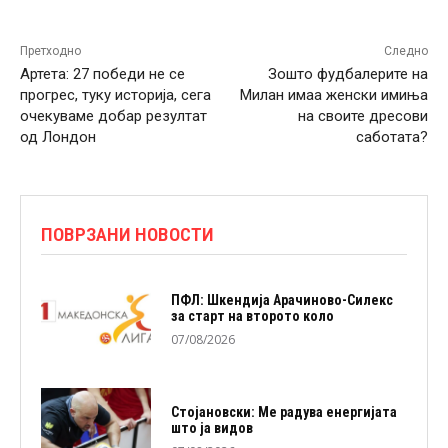
Претходно
Следно
Артета: 27 победи не се
Зошто фудбалерите на
прогрес, туку историја, сега
Милан имаа женски имиња
очекуваме добар резултат
на своите дресови
од Лондон
саботата?
ПОВРЗАНИ НОВОСТИ
ПФЛ: Шкендија Арачиново-Силекс
за старт на второто коло
07/08/2026
Стојановски: Ме радува енергијата
што ја видов