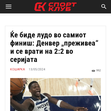
Ќе биде лудо во самиот
финиш: Денвер „преживеа“
и се врати на 2:2 во
серијата
13/05/2024
КОШАРКА
992