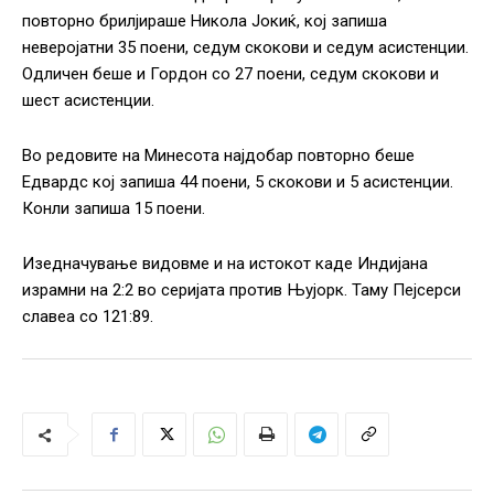
повторно брилјираше Никола Јокиќ, кој запиша
неверојатни 35 поени, седум скокови и седум асистенции.
Одличен беше и Гордон со 27 поени, седум скокови и
шест асистенции.
Во редовите на Минесота најдобар повторно беше
Едвардс кој запиша 44 поени, 5 скокови и 5 асистенции.
Конли запиша 15 поени.
Изедначување видовме и на истокот каде Индијана
израмни на 2:2 во серијата против Њујорк. Таму Пејсерси
славеа со 121:89.