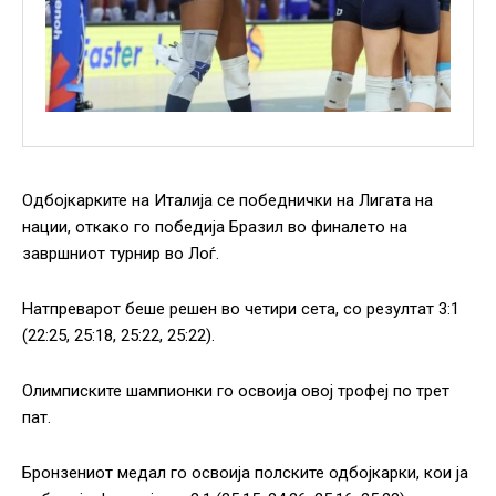
Одбојкарките на Италија се победнички на Лигата на
нации, откако го победија Бразил во финалето на
завршниот турнир во Лоѓ.
Натпреварот беше решен во четири сета, со резултат 3:1
(22:25, 25:18, 25:22, 25:22).
Олимписките шампионки го освоија овој трофеј по трет
пат.
Бронзениот медал го освоија полските одбојкарки, кои ја