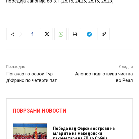
победија Јапонија со 3:1 (25:15, 24:26, 25:16, 25:23).
Претходно
Следно
Погачар го освои Тур
Алонсо подготвува чистка
д’Франс по четврти пат
во Реал
ПОВРЗАНИ НОВОСТИ
Победа над Фарски острови на
младите на македонски
ракометари на ЕП во Србија