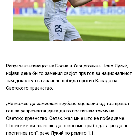
Репрезентативецот на Босна и Херцеговина, Јово Лукиќ,
изјави дека би го заменил својот прв гол за националниот
тим доколку тоа значело победа против Канада на
Светското првенство.
„Не можев да замислам поубаво сценарио од тоа првиот
гол за репрезентацијата да го постигнам токму на
Светско првенство. Сепак, жал ми е што не победивме.
Повеќе ќе ми значеше да освоевме три бода, а јас да не
постигнев гол“, рече Лукиќ по ремито 1:1.