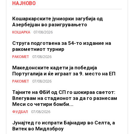
НАЈНОВО
Кошаркарските јуниорки загубија од
Азербејџан во разигрувањето
КОШАРКА
07/08/2026
Струга подготвена за 54-то издание на
ракометниот турнир
РАКОМЕТ
07/08/2026
Македонските кадети ја победија
Португалија и ќе играат за 9. место на ЕП
РАКОМЕТ
07/08/2026
Тајните на ФБИ од СП го шокираа светот:
Влегувам на стадионот за да го разнесам
Меси со четири бомби...
ФУДБАЛ
07/08/2026
Јунајтед го испрати Бајнадир во Селта, а
Витек во Мидлзброу