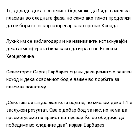
Тој додаде дека освоениот бод може да биде важен за
пласман во следната фаза, но само ако тимот продолжи
да се бори во секој натпревар како против Канада.
Лукиќ им се заблагодари и на навивачите, истакнувајќи
дека атмосферата била како да играат во Босна и
Херцеговина.
Селекторот Сергеј Барбарез оцени дека ремито е реален
исход и дека освоениот бод е важен во борбата за
пласман понатаму.
„Секогаш останува жал кога водите, но мислам дека 1:1 е
заслужен резултат. Ова е добар бод за нас, но нема да
пресметуваме по првиот натпревар. Ќе се обидеме да
победиме во следните два“, изјави Барбарез