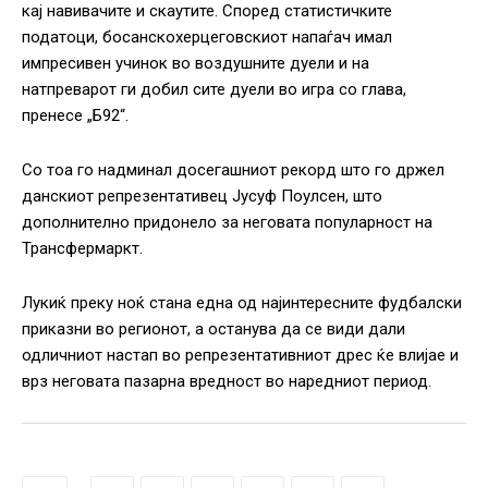
кај навивачите и скаутите. Според статистичките
податоци, босанскохерцеговскиот напаѓач имал
импресивен учинок во воздушните дуели и на
натпреварот ги добил сите дуели во игра со глава,
пренесе „Б92“.
Со тоа го надминал досегашниот рекорд што го држел
данскиот репрезентативец Јусуф Поулсен, што
дополнително придонело за неговата популарност на
Трансфермаркт.
Лукиќ преку ноќ стана една од најинтересните фудбалски
приказни во регионот, а останува да се види дали
одличниот настап во репрезентативниот дрес ќе влијае и
врз неговата пазарна вредност во наредниот период.