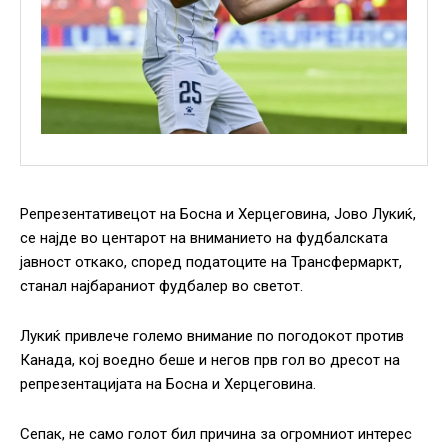
Репрезентативецот на Босна и Херцеговина, Јово Лукиќ,
се најде во центарот на вниманието на фудбалската
јавност откако, според податоците на Трансфермаркт,
станал најбараниот фудбалер во светот.
Лукиќ привлече големо внимание по погодокот против
Канада, кој воедно беше и негов прв гол во дресот на
репрезентацијата на Босна и Херцеговина.
Сепак, не само голот бил причина за огромниот интерес