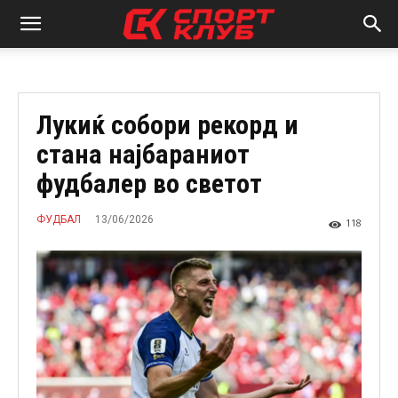
Лукиќ собори рекорд и
стана најбараниот
фудбалер во светот
13/06/2026
ФУДБАЛ
118