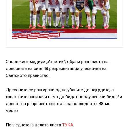
Спортскиот медиум „Атлетик“, објави ранг-листа на
дресовите на сите 48 репрезентации учеснички на
Светското првенство.
Дресовите се рангирани од најубавите до најгрдите, а
хрватските навивачи нема да бидат воодушевени бидејќи
дресот на репрезентацијата е на последното, 48-мо
место.
Погледнете ја целата листа
ТУКА
.