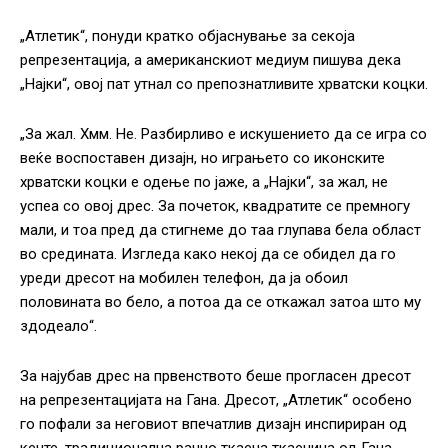
„Атлетик“, понуди кратко објаснување за секоја
репрезентација, а американскиот медиум пишува дека
„Најки“, овој пат утнал со препознатливите хрватски коцки.
„За жал. Хмм. Не. Разбирливо е искушението да се игра со
веќе воспоставен дизајн, но играњето со иконските
хрватски коцки е одење по јаже, а „Најки“, за жал, не
успеа со овој дрес. За почеток, квадратите се премногу
мали, и тоа пред да стигнеме до таа глупава бела област
во средината. Изгледа како некој да се обидел да го
уреди дресот на мобилен телефон, да ја обоил
половината во бело, а потоа да се откажал затоа што му
здодеало“.
За најубав дрес на првенството беше прогласен дресот
на репрезентацијата на Гана. Дресот, „Атлетик“ особено
го пофали за неговиот впечатлив дизајн инспириран од