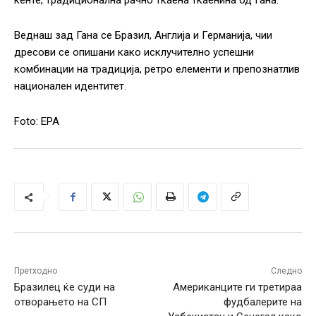
кенте, традиционална рачно ткаена ткаенина од Гана.
Веднаш зад Гана се Бразил, Англија и Германија, чии
дресови се опишани како исклучително успешни
комбинации на традиција, ретро елементи и препознатлив
национален идентитет.
Foto: EPA
Претходно
Следно
Бразилец ќе суди на
Американците ги третираа
отворањето на СП
фудбалерите на