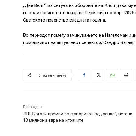
„Дие Велт“ потсетува на зборовите на Клоп дека му
го води првиот натпревар на Германија во март 2025 
Светското првенство следната година.
Во периодот помеѓу заминувањето на Нагелсман и до
помошникот на актуелниот селектор, Сандро Вагнер.
Сподели преку
Претходно
ЛШ: Богати премии за фаворитот од „сенка“, ветени
13 милиони евра на играчите