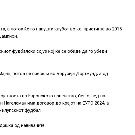
та, а потоа ќе го напушти клубот во кој пристигна во 2015
 шампион.
киот фудбалски сојуз кој ќе се обиде да го убеди
Мајнц, потоа се пресели во Борусија Дортмунд, а од
ојатноста по Европското првенство, без оглед на
ан Нагелсман има договор до крајот на ЕУРО 2024, а
о клупскиот фудбал.
дршка од навивачите.