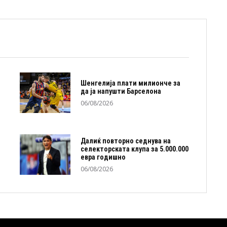
Шенгелија плати милионче за
да ја напушти Барселона
06/08/2026
Далиќ повторно седнува на
селекторската клупа за 5.000.000
евра годишно
06/08/2026