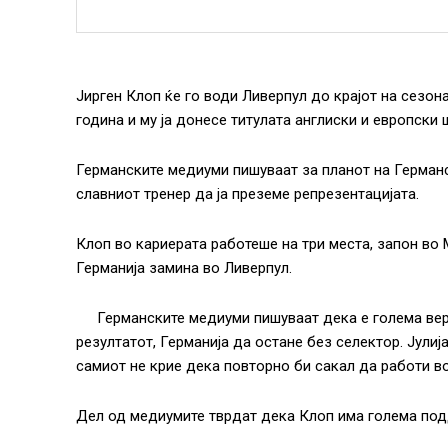
Јирген Клоп ќе го води Ливерпул до крајот на сезона
година и му ја донесе титулата англиски и европски
Германските медиуми пишуваат за планот на Германс
славниот тренер да ја преземе репрезентацијата.
Клоп во кариерата работеше на три места, запон во 
Германија замина во Ливерпул.
Германските медиуми пишуваат дека е голема вер
резултатот, Германија да остане без селектор. Јулиј
самиот не крие дека повторно би сакал да работи в
Дел од медиумите тврдат дека Клоп има голема под