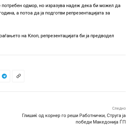
 е потребен одмор, но изразува надеж дека би можел да
година, а потоа да ја подготви репрезентацијата за
аѓањето на Клоп, репрезентацијата би ја предводел
Следно
Глишиќ од корнер го реши Работнички, Струга ја
победи Македонија ЃП