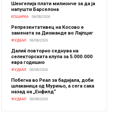
Шенгелија плати милионче за да ја
напушти Барселона
КОШАРКА
06/08/2026
Репрезентативец на Косово е
замената за Диоманде во Лајпциг
ФУДБАЛ
06/08/2026
Далиќ повторно седнува на
селекторската клупа за 5.000.000
евра годишно
ФУДБАЛ
06/08/2026
Побегна во Реал за бадијала, доби
шлаканица од Мурињо, а сега сака
назад на „Енфилд“
ФУДБАЛ
06/08/2026