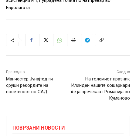
асистенции и 1,1 украдена топка по натпревар во
Евролигата.
Претходно
Следно
Манчестер Јунајтед ги
На големиот празник
сруши рекордите на
Илинден нашите кошаркари
посетеност во САД
ќе ја пречекаат Романија во
Куманово
ПОВРЗАНИ НОВОСТИ