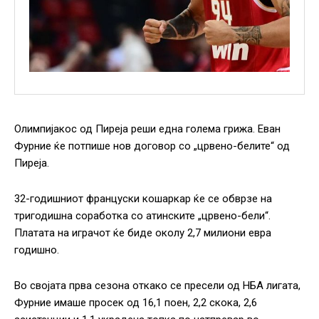
Олимпијакос од Пиреја реши една голема грижа. Еван
Фурние ќе потпише нов договор со „црвено-белите“ од
Пиреја.
32-годишниот француски кошаркар ќе се обврзе на
тригодишна соработка со атинските „црвено-бели“.
Платата на играчот ќе биде околу 2,7 милиони евра
годишно.
Во својата прва сезона откако се пресели од НБА лигата,
Фурние имаше просек од 16,1 поен, 2,2 скока, 2,6