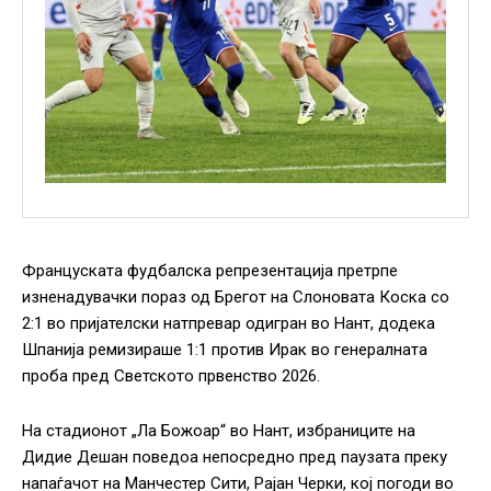
Француската фудбалска репрезентација претрпе
изненадувачки пораз од Брегот на Слоновата Коска со
2:1 во пријателски натпревар одигран во Нант, додека
Шпанија ремизираше 1:1 против Ирак во генералната
проба пред Светското првенство 2026.
На стадионот „Ла Божоар“ во Нант, избраниците на
Дидие Дешан поведоа непосредно пред паузата преку
напаѓачот на Манчестер Сити, Рајан Черки, кој погоди во