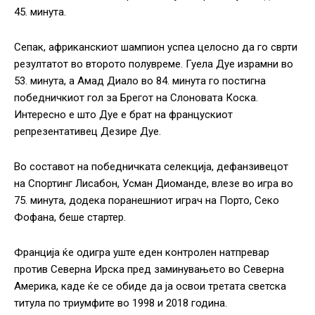
45. минута.
Сепак, африканскиот шампион успеа целосно да го сврти
резултатот во второто полувреме. Гуела Дуе израмни во
53. минута, а Амад Диало во 84. минута го постигна
победничкиот гол за Брегот на Слоновата Коска.
Интересно е што Дуе е брат на францускиот
репрезентативец Дезире Дуе.
Во составот на победничката селекција, дефанзивецот
на Спортинг Лисабон, Усман Диоманде, влезе во игра во
75. минута, додека поранешниот играч на Порто, Секо
Фофана, беше стартер.
Франција ќе одигра уште еден контролен натпревар
против Северна Ирска пред заминувањето во Северна
Америка, каде ќе се обиде да ја освои третата светска
титула по триумфите во 1998 и 2018 година.