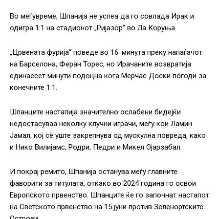
Во меѓувреме, Шпанија не успеа да го совлада Ирак и
одигра 1:1 на стадионот „Ријазор“ во Ла Коруња.
„Црвената фурија“ поведе во 16. минута преку напаѓачот
на Барселона, Феран Торес, но Ирачаните возвратија
единаесет минути подоцна кога Мерчас Доски погоди за
конечните 1:1.
Шпанците настапија значително ослабени бидејќи
недостасуваа неколку клучни играчи, меѓу кои Ламин
Јамал, кој сè уште закрепнува од мускулна повреда, како
и Нико Вилијамс, Родри, Педри и Микел Ојарзабал.
И покрај ремито, Шпанија останува меѓу главните
фаворити за титулата, откако во 2024 година го освои
Европското првенство. Шпанците ќе го започнат настапот
на Светското првенство на 15 јуни против Зеленортските
Острови.