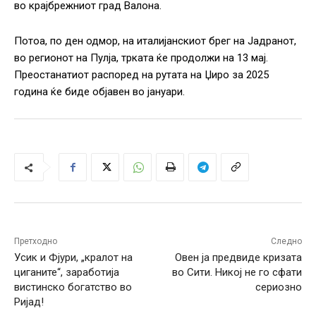
во крајбрежниот град Валона.
Потоа, по ден одмор, на италијанскиот брег на Јадранот,
во регионот на Пулја, трката ќе продолжи на 13 мај.
Преостанатиот распоред на рутата на Џиро за 2025
година ќе биде објавен во јануари.
Претходно
Следно
Усик и Фјури, „кралот на
Овен ја предвиде кризата
циганите“, заработија
во Сити. Никој не го сфати
вистинско богатство во
сериозно
Ријад!