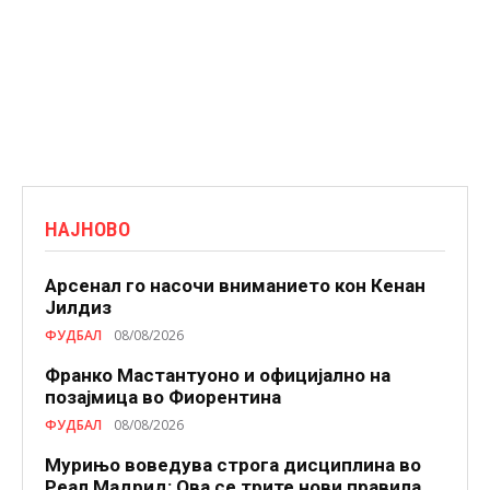
НАЈНОВО
Арсенал го насочи вниманието кон Кенан
Јилдиз
ФУДБАЛ
08/08/2026
Франко Мастантуоно и официјално на
позајмица во Фиорентина
ФУДБАЛ
08/08/2026
Мурињо воведува строга дисциплина во
Реал Мадрид: Ова се трите нови правила