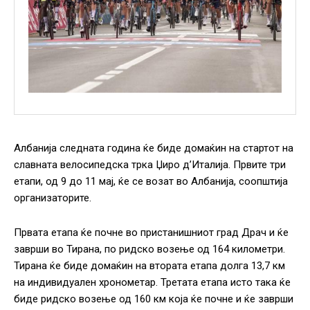
Албанија следната година ќе биде домаќин на стартот на
славната велосипедска трка Џиро д’Италија. Првите три
етапи, од 9 до 11 мај, ќе се возат во Албанија, соопштија
организаторите.
Првата етапа ќе почне во пристанишниот град Драч и ќе
заврши во Тирана, по ридско возење од 164 километри.
Тирана ќе биде домаќин на втората етапа долга 13,7 км
на индивидуален хронометар. Третата етапа исто така ќе
биде ридско возење од 160 км која ќе почне и ќе заврши