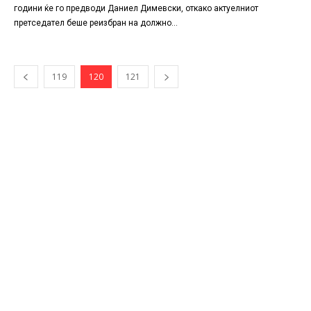
години ќе го предводи Даниел Димевски, откако актуелниот
претседател беше реизбран на должно...
119
120
121