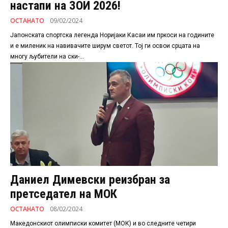
настапи на ЗОИ 2026!
ОСТАНАТО
09/02/2024
Јапонската спортска легенда Норијаки Касаи им пркоси на годините
и е миленик на навивачите ширум светот. Тој ги освои срцата на
многу љубители на ски-...
Даниел Димевски реизбран за
претседател на МОК
ОСТАНАТО
08/02/2024
Македонскиот олимписки комитет (МОК) и во следните четири