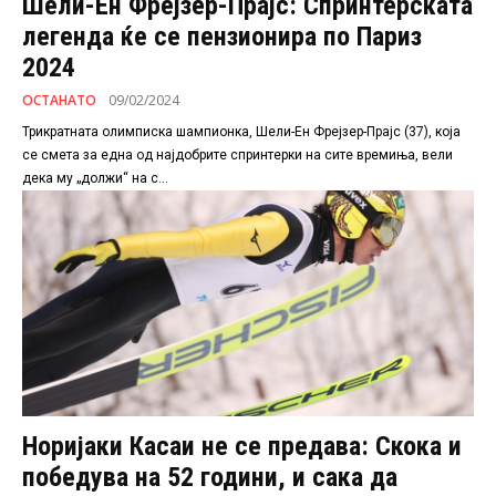
Шели-Ен Фрејзер-Прајс: Спринтерската
легенда ќе се пензионира по Париз
2024
ОСТАНАТО
09/02/2024
Трикратната олимписка шампионка, Шели-Ен Фрејзер-Прајс (37), која
се смета за една од најдобрите спринтерки на сите времиња, вели
дека му „должи“ на с...
Норијаки Касаи не се предава: Скока и
победува на 52 години, и сака да