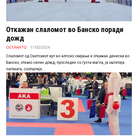
Откажан слаломот во Банско поради
дожд
ОСТАНАТО
11/02/2024
Слаломот од Светскиот куп во алпско скијање е откажан денеска во
Банско, откако силен дожд, проследен со густа магла, ја оштетија
патеката, соопштија ...