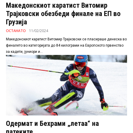
Македонскиот каратист Витомир
Трајковски обезбеди финале на ЕП во
Грузија
ОСТАНАТО
11/02/2024
Македонскиот каратист Витомир Трајковски се пласираше денеска во
финалето во категоријата до 84 килограми на Европското првенство
за кадети, јуниори и...
Одермат и Бехрами „летаа“ на
патеките