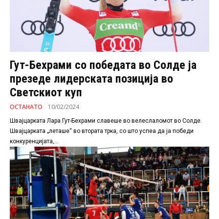
Гут-Бехрами со победата во Солде ја
презеде лидерската позиција во
Светскиот куп
ОСТАНАТО
10/02/2024
Швајцарката Лара Гут-Бехрами славеше во велеслаломот во Солде.
Швајцарката „леташе“ во втората трка, со што успеа да ја победи
конкуренцијата,...