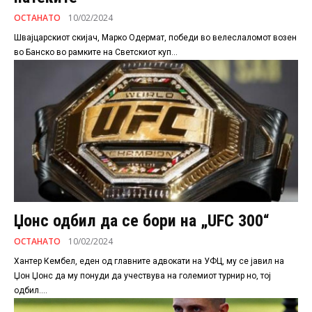
ОСТАНАТО
10/02/2024
Швајцарскиот скијач, Марко Одермат, победи во велеслаломот возен
во Банско во рамките на Светскиот куп...
Џонс одбил да се бори на „UFC 300“
ОСТАНАТО
10/02/2024
Хантер Кембел, еден од главните адвокати на УФЦ, му се јавил на
Џон Џонс да му понуди да учествува на големиот турнир но, тој
одбил....