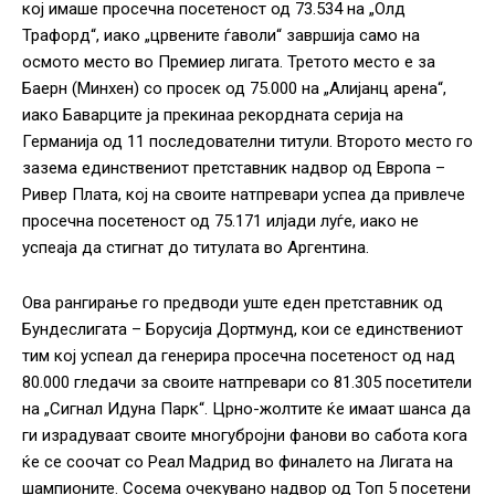
кој имаше просечна посетеност од 73.534 на „Олд
Трафорд“, иако „црвените ѓаволи“ завршија само на
осмото место во Премиер лигата. Третото место е за
Баерн (Минхен) со просек од 75.000 на „Алијанц арена“,
иако Баварците ја прекинаа рекордната серија на
Германија од 11 последователни титули. Второто место го
зазема единствениот претставник надвор од Европа –
Ривер Плата, кој на своите натпревари успеа да привлече
просечна посетеност од 75.171 илјади луѓе, иако не
успеаја да стигнат до титулата во Аргентина.
Ова рангирање го предводи уште еден претставник од
Бундеслигата – Борусија Дортмунд, кои се единствениот
тим кој успеал да генерира просечна посетеност од над
80.000 гледачи за своите натпревари со 81.305 посетители
на „Сигнал Идуна Парк“. Црно-жолтите ќе имаат шанса да
ги израдуваат своите многубројни фанови во сабота кога
ќе се соочат со Реал Мадрид во финалето на Лигата на
шампионите. Сосема очекувано надвор од Топ 5 посетени