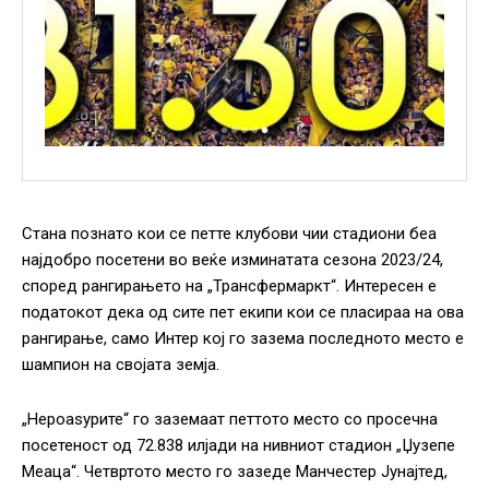
Стана познато кои се петте клубови чии стадиони беа
најдобро посетени во веќе изминатата сезона 2023/24,
според рангирањето на „Трансфермаркт“. Интересен е
податокот дека од сите пет екипи кои се пласираа на ова
рангирање, само Интер кој го зазема последното место е
шампион на својата земја.
„Нероаѕурите“ го заземаат петтото место со просечна
посетеност од 72.838 илјади на нивниот стадион „Џузепе
Меаца“. Четвртото место го зазеде Манчестер Јунајтед,