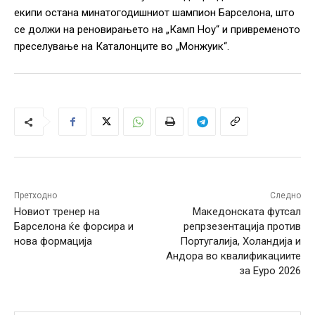
екипи остана минатогодишниот шампион Барселона, што
се должи на реновирањето на „Камп Ноу“ и привременото
преселување на Каталонците во „Монжуик“.
Претходно
Следно
Новиот тренер на
Македонската футсал
Барселона ќе форсира и
репрзезентација против
нова формација
Португалија, Холандија и
Андора во квалификациите
за Еуро 2026