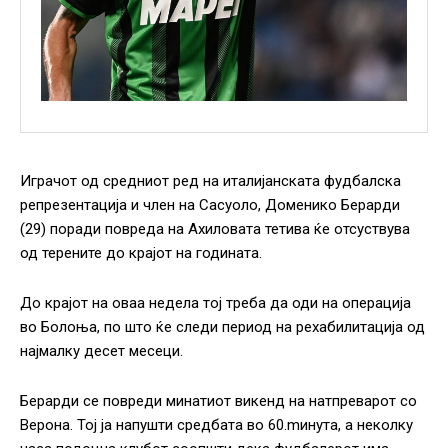
Играчот од средниот ред на италијанската фудбалска
репрезентација и член на Сасуоло, Доменико Берарди
(29) поради повреда на Ахиловата тетива ќе отсуствува
од терените до крајот на годината.
До крајот на оваа недела тој треба да оди на операција
во Болоња, по што ќе следи период на рехабилитација од
најмалку десет месеци.
Берарди се повреди минатиот викенд на натпреварот со
Верона. Тој ја напушти средбата во 60.mинута, а неколку