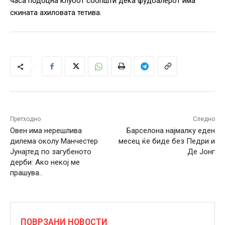
часа подоцна клубот соопшти дека фудбалерот има
скината ахиловата тетива.
Претходно
Следно
Овен има нерешлива
Барселона најмалку еден
дилема околу Манчестер
месец ќе биде без Педри и
Јунајтед по загубеното
Де Јонг
дерби: Ако некој ме
прашува..
ПОВРЗАНИ НОВОСТИ