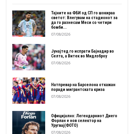
Тајните на ФБИ од СП го шокираа
светот: Влегувам на стадионот за
да го разнесам Меси со четири
бомби...
07/08/2026
Јунајтед го испрати Бајнадир во
Селта, а Витек во Мидлзброу
07/08/2026
Натпревар на Барселона откажан
поради мигрантската криза
07/08/2026
Официјално: Легендарниот Диего
Форлан е нов селектор на
Уругвај(ФОТО)
07/08/2026